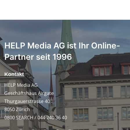
HELP Media AG ist Ihr Online-
Partner seit 1996
Kontakt
HELP Media AG
Geschäftshaus Airgate
Thurgauerstrasse 40
8050 Zürich
0800 SEARCH / 044 240 36 40