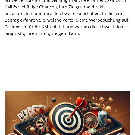
Schweizer Casino- und Gaming-Branche eröffnet Casinos.ch
KMU's vielfältige Chancen, ihre Zielgruppe direkt
anzusprechen und ihre Reichweite zu erhöhen. In diesem
Beitrag erfahren Sie, welche Vorteile eine Werbebuchung auf
Casinos.ch für Ihr KMU bietet und warum diese Investition
langfristig Ihren Erfolg steigern kann.