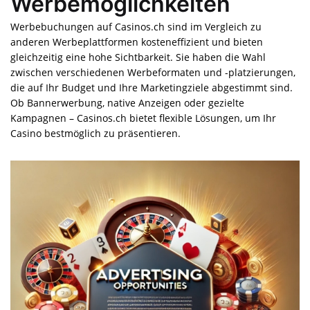
Werbemöglichkeiten
Werbebuchungen auf Casinos.ch sind im Vergleich zu
anderen Werbeplattformen kosteneffizient und bieten
gleichzeitig eine hohe Sichtbarkeit. Sie haben die Wahl
zwischen verschiedenen Werbeformaten und -platzierungen,
die auf Ihr Budget und Ihre Marketingziele abgestimmt sind.
Ob Bannerwerbung, native Anzeigen oder gezielte
Kampagnen – Casinos.ch bietet flexible Lösungen, um Ihr
Casino bestmöglich zu präsentieren.