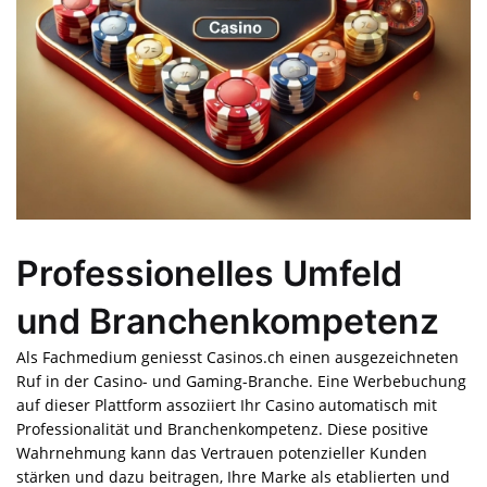
Professionelles Umfeld
und Branchenkompetenz
Als Fachmedium geniesst Casinos.ch einen ausgezeichneten
Ruf in der Casino- und Gaming-Branche. Eine Werbebuchung
auf dieser Plattform assoziiert Ihr Casino automatisch mit
Professionalität und Branchenkompetenz. Diese positive
Wahrnehmung kann das Vertrauen potenzieller Kunden
stärken und dazu beitragen, Ihre Marke als etablierten und