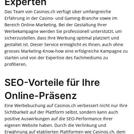
Experten
Das Team von Casinos.ch verfügt über umfangreiche
Erfahrung in der Casino- und Gaming-Branche sowie im
Bereich Online-Marketing. Bei der Gestaltung Ihrer
Werbekampagne werden Sie professionell unterstützt, um
sicherzustellen, dass Ihre Werbung optimal platziert und
gestaltet ist. Dieser Service ermöglicht es Ihnen, auch ohne
grosses Marketing-Know-how eine erfolgreiche Kampagne zu
starten und von der Expertise des Fachmediums zu
profitieren.
SEO-Vorteile für Ihre
Online-Präsenz
Eine Werbebuchung auf Casinos.ch verbessert nicht nur Ihre
Sichtbarkeit auf der Plattform selbst, sondern kann auch
positive Auswirkungen auf die SEO-Performance Ihrer
eigenen Website haben. Durch die Verlinkung und
Erwähnung auf etablierten Plattformen wie Casinos.ch, dem