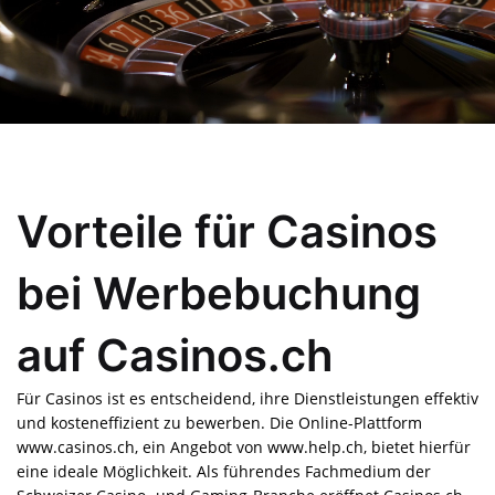
Vorteile für Casinos
bei Werbebuchung
auf Casinos.ch
Für Casinos ist es entscheidend, ihre Dienstleistungen effektiv
und kosteneffizient zu bewerben. Die Online-Plattform
www.casinos.ch, ein Angebot von www.help.ch, bietet hierfür
eine ideale Möglichkeit. Als führendes Fachmedium der