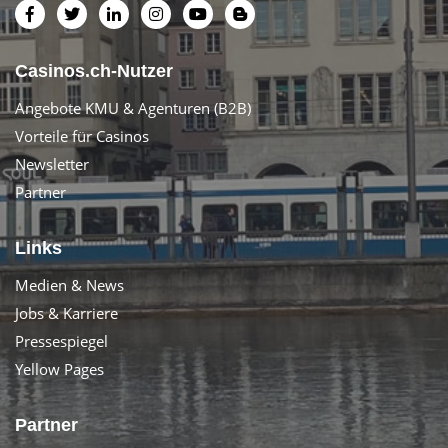
Casinos.ch-Nutzer
Angebote KMU & Agenturen (B2B)
Vorteile für Casinos
Newsletter
Partner
Links
Medien & News
Jobs & Karriere
Pressespiegel
Yellow Pages
Partner