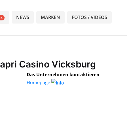
NEWS
MARKEN
FOTOS / VIDEOS
14
 Capri Casino Vicksburg
Das Unternehmen kontaktieren
Homepage