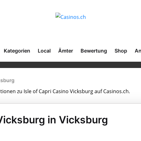
Kategorien
Local
Ämter
Bewertung
Shop
An
ksburg
tionen zu Isle of Capri Casino Vicksburg auf Casinos.ch.
 Vicksburg in Vicksburg