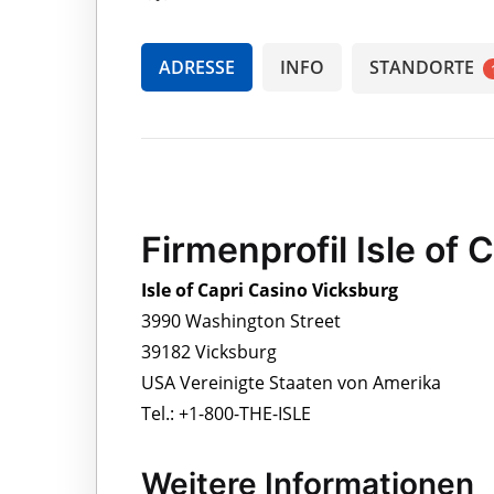
ADRESSE
INFO
STANDORTE
Firmenprofil Isle of
Isle of Capri Casino Vicksburg
3990 Washington Street
39182 Vicksburg
USA Vereinigte Staaten von Amerika
Tel.: +1-800-THE-ISLE
Weitere Informationen