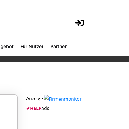
gebot
Für Nutzer
Partner
Anzeige
✔
HELP
ads