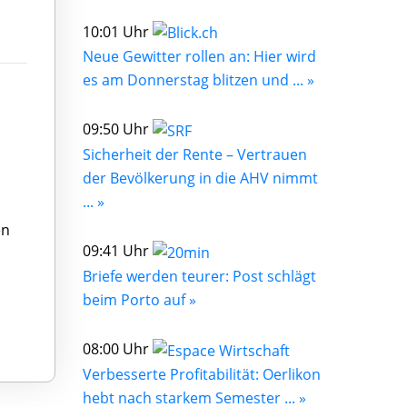
10:01 Uhr
Neue Gewitter rollen an: Hier wird
es am Donnerstag blitzen und ... »
09:50 Uhr
Sicherheit der Rente – Vertrauen
der Bevölkerung in die AHV nimmt
... »
en
09:41 Uhr
Briefe werden teurer: Post schlägt
beim Porto auf »
08:00 Uhr
Verbesserte Profitabilität: Oerlikon
hebt nach starkem Semester ... »