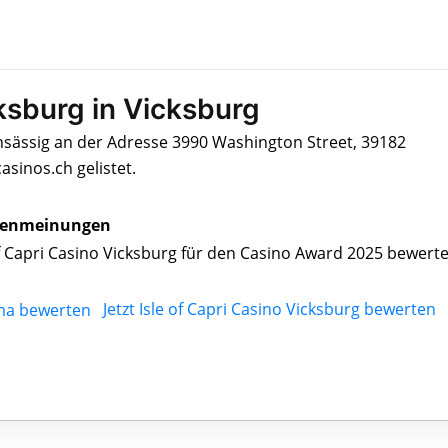
cksburg in Vicksburg
 ansässig an der Adresse 3990 Washington Street, 39182
sinos.ch gelistet.
enmeinungen
of Capri Casino Vicksburg für den Casino Award 2025 bewert
Jetzt Isle of Capri Casino Vicksburg bewerten