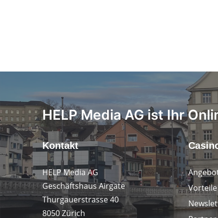
HELP Media AG ist Ihr Onli
Kontakt
Casin
HELP Media AG
Angebot
Geschäftshaus Airgate
Vorteile
Thurgauerstrasse 40
Newslet
8050 Zürich