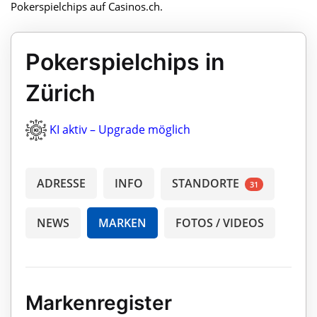
Pokerspielchips auf Casinos.ch.
Pokerspielchips in
Zürich
KI aktiv – Upgrade möglich
ADRESSE
INFO
STANDORTE
31
NEWS
MARKEN
FOTOS / VIDEOS
Markenregister