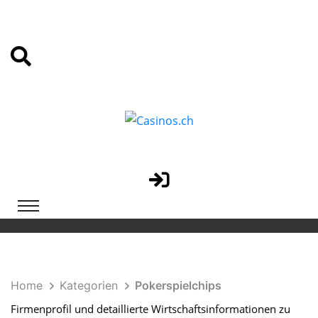
Home
Kategorien
Pokerspielchips
Firmenprofil und detaillierte Wirtschaftsinformationen zu