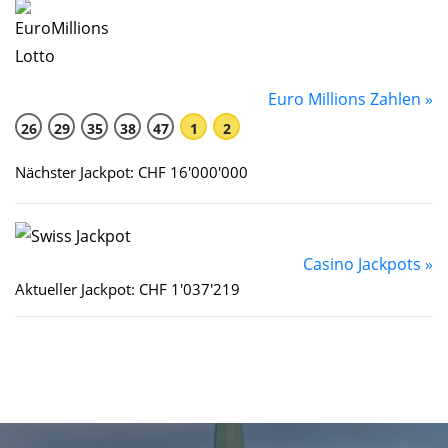
Euro Millions Zahlen »
26
29
35
38
47
1
2
Nächster Jackpot: CHF 16'000'000
Casino Jackpots »
Aktueller Jackpot: CHF 1'037'219