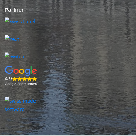
Partner