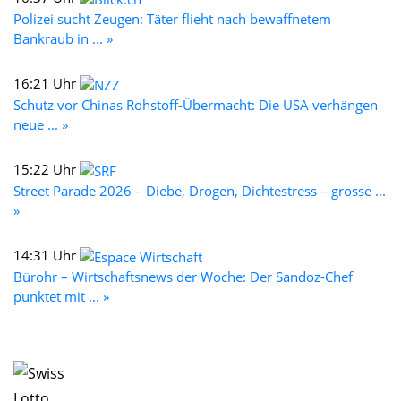
Polizei sucht Zeugen: Täter flieht nach bewaffnetem
Bankraub in ... »
16:21 Uhr
Schutz vor Chinas Rohstoff-Übermacht: Die USA verhängen
neue ... »
15:22 Uhr
Street Parade 2026 – Diebe, Drogen, Dichtestress – grosse ...
»
14:31 Uhr
Bürohr – Wirtschaftsnews der Woche: Der Sandoz-Chef
punktet mit ... »