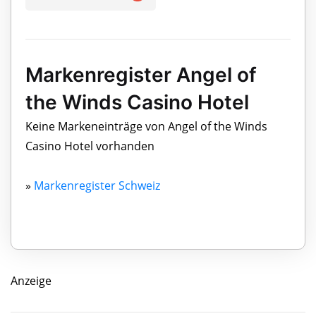
Markenregister Angel of
the Winds Casino Hotel
Keine Markeneinträge von Angel of the Winds
Casino Hotel vorhanden
»
Markenregister Schweiz
Anzeige