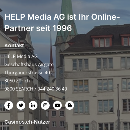
HELP Media AG ist Ihr Online-
Partner seit 1996
Kontakt
HELP Media AG
Geschäftshaus Airgate
Thurgauerstrasse 40
8050 Zürich
0800 SEARCH / 044 240 36 40
Casinos.ch-Nutzer