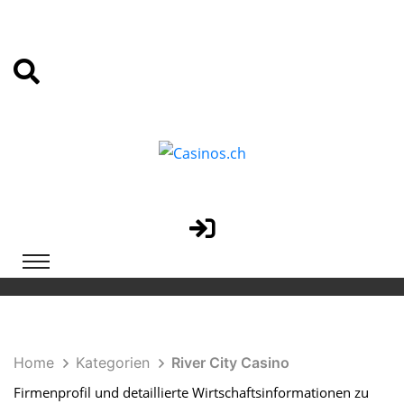
Home
Kategorien
River City Casino
Firmenprofil und detaillierte Wirtschaftsinformationen zu