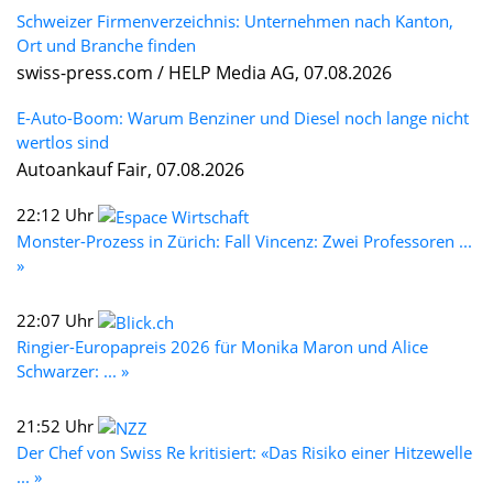
Schweizer Firmenverzeichnis: Unternehmen nach Kanton,
Ort und Branche finden
swiss-press.com / HELP Media AG, 07.08.2026
E-Auto-Boom: Warum Benziner und Diesel noch lange nicht
wertlos sind
Autoankauf Fair, 07.08.2026
22:12 Uhr
Monster-Prozess in Zürich: Fall Vincenz: Zwei Professoren ...
»
22:07 Uhr
Ringier-Europapreis 2026 für Monika Maron und Alice
Schwarzer: ... »
21:52 Uhr
Der Chef von Swiss Re kritisiert: «Das Risiko einer Hitzewelle
... »