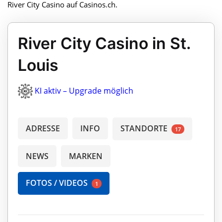
River City Casino auf Casinos.ch.
River City Casino in St.
Louis
KI aktiv – Upgrade möglich
ADRESSE
INFO
STANDORTE
17
NEWS
MARKEN
FOTOS / VIDEOS
1