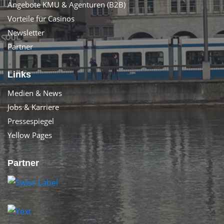
Angebote KMU & Agenturen (B2B)
Vorteile für Casinos
Newsletter
Partner
Links
Medien & News
Jobs & Karriere
Pressespiegel
Yellow Pages
Partner