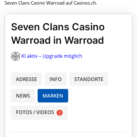
Seven Clans Casino Warroad auf Casinos.ch.
Seven Clans Casino
Warroad in Warroad
KI aktiv – Upgrade möglich
ADRESSE
INFO
STANDORTE
NEWS
MARKEN
FOTOS / VIDEOS
1