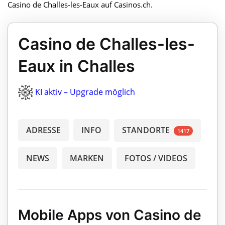
Casino de Challes-les-Eaux auf Casinos.ch.
Casino de Challes-les-
Eaux in Challes
KI aktiv – Upgrade möglich
ADRESSE
INFO
STANDORTE
1417
NEWS
MARKEN
FOTOS / VIDEOS
Mobile Apps von Casino de