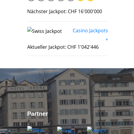
Nächster Jackpot: CHF 16'000'000
Casino Jackpots
»
Aktueller Jackpot: CHF 1'042'446
Partner