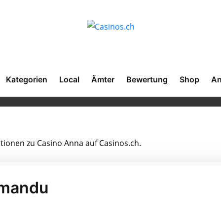
Kategorien
Local
Ämter
Bewertung
Shop
An
ationen zu Casino Anna auf Casinos.ch.
hmandu