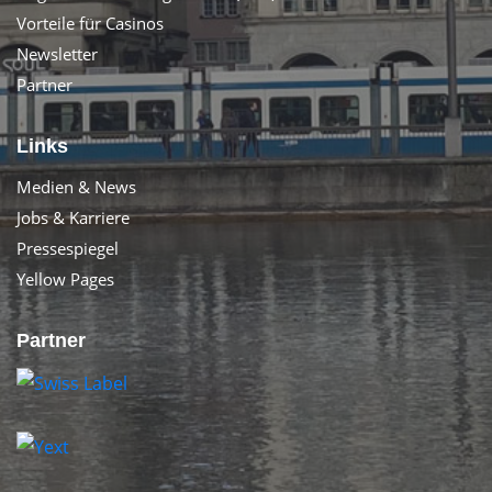
Vorteile für Casinos
Newsletter
Partner
Links
Medien & News
Jobs & Karriere
Pressespiegel
Yellow Pages
Partner