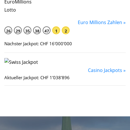
Euro Millions Zahlen »
26
29
35
38
47
1
2
Nächster Jackpot: CHF 16'000'000
Casino Jackpots »
Aktueller Jackpot: CHF 1'038'896