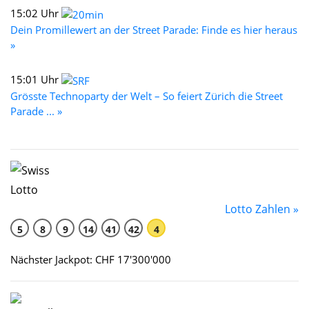
15:02 Uhr
Dein Promillewert an der Street Parade: Finde es hier heraus
»
15:01 Uhr
Grösste Technoparty der Welt – So feiert Zürich die Street
Parade ... »
Lotto Zahlen »
5
8
9
14
41
42
4
Nächster Jackpot: CHF 17'300'000