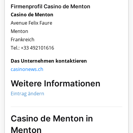
Firmenprofil Casino de Menton
Casino de Menton
Avenue Felix Faure
Menton
Frankreich
Tel.: +33 492101616
Das Unternehmen kontaktieren
casinonews.ch
Weitere Informationen
Eintrag ändern
Casino de Menton in
Menton