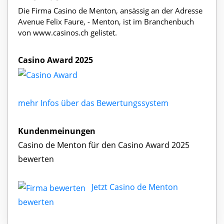
Die Firma Casino de Menton, ansässig an der Adresse
Avenue Felix Faure, - Menton, ist im Branchenbuch
von www.casinos.ch gelistet.
Casino Award 2025
mehr Infos über das Bewertungssystem
Kundenmeinungen
Casino de Menton für den Casino Award 2025
bewerten
Jetzt Casino de Menton
bewerten