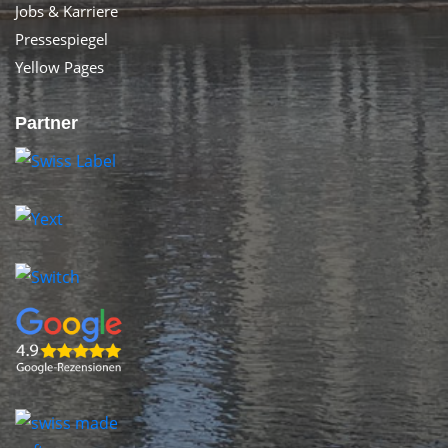
Jobs & Karriere
Pressespiegel
Yellow Pages
Partner