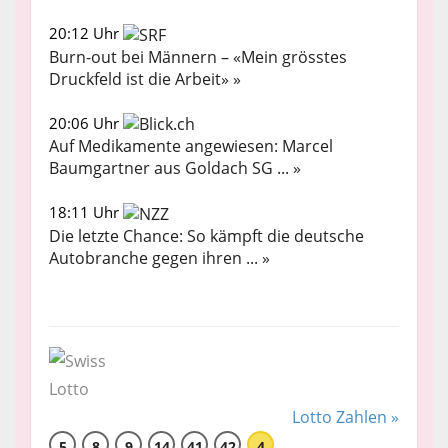
20:12 Uhr
Burn-out bei Männern – «Mein grösstes
Druckfeld ist die Arbeit» »
20:06 Uhr
Auf Medikamente angewiesen: Marcel
Baumgartner aus Goldach SG ... »
18:11 Uhr
Die letzte Chance: So kämpft die deutsche
Autobranche gegen ihren ... »
Lotto Zahlen »
5
8
9
14
41
42
4