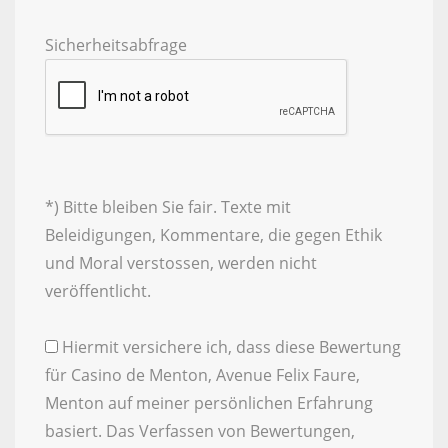
Sicherheitsabfrage
*) Bitte bleiben Sie fair. Texte mit
Beleidigungen, Kommentare, die gegen Ethik
und Moral verstossen, werden nicht
veröffentlicht.
Hiermit versichere ich, dass diese Bewertung
für Casino de Menton, Avenue Felix Faure,
Menton auf meiner persönlichen Erfahrung
basiert. Das Verfassen von Bewertungen,