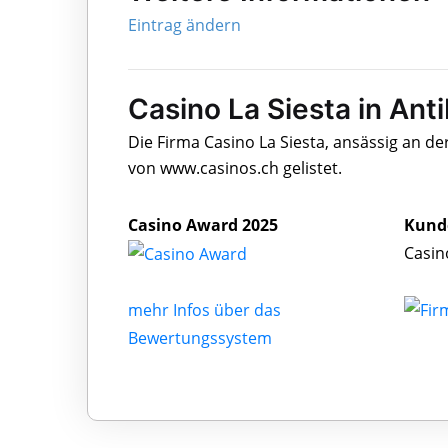
Eintrag ändern
Casino La Siesta in Ant
Die Firma Casino La Siesta, ansässig an d
von www.casinos.ch gelistet.
Casino Award 2025
Kund
Casin
mehr Infos über das
Bewertungssystem