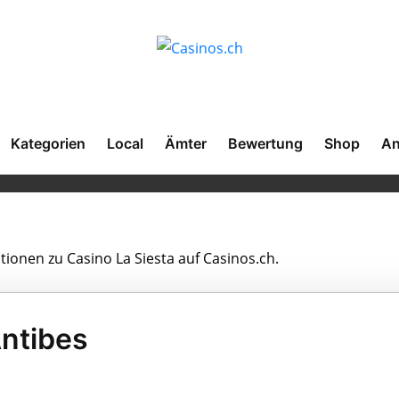
Kategorien
Local
Ämter
Bewertung
Shop
An
tionen zu Casino La Siesta auf Casinos.ch.
Antibes