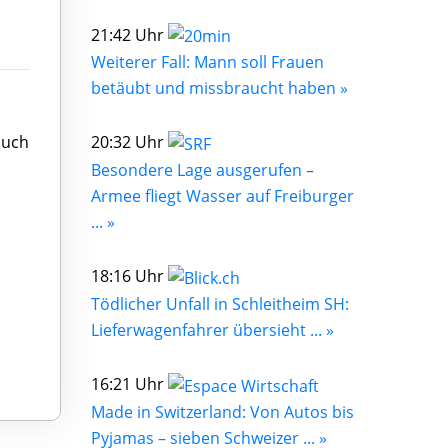
21:42 Uhr
Weiterer Fall: Mann soll Frauen
betäubt und missbraucht haben »
buch
20:32 Uhr
Besondere Lage ausgerufen –
Armee fliegt Wasser auf Freiburger
... »
18:16 Uhr
Tödlicher Unfall in Schleitheim SH:
Lieferwagenfahrer übersieht ... »
16:21 Uhr
Made in Switzerland: Von Autos bis
Pyjamas – sieben Schweizer ... »