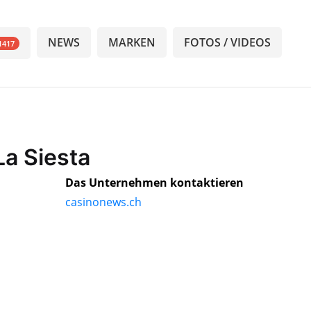
NEWS
MARKEN
FOTOS / VIDEOS
1417
La Siesta
Das Unternehmen kontaktieren
casinonews.ch