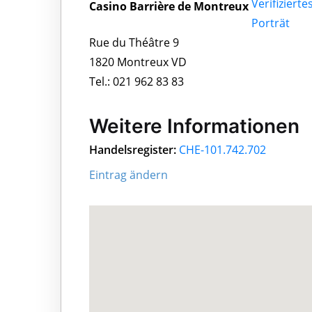
Casino Barrière de Montreux
Rue du Théâtre 9
1820 Montreux VD
Tel.: 021 962 83 83
Weitere Informationen
Handelsregister:
CHE-101.742.702
Eintrag ändern