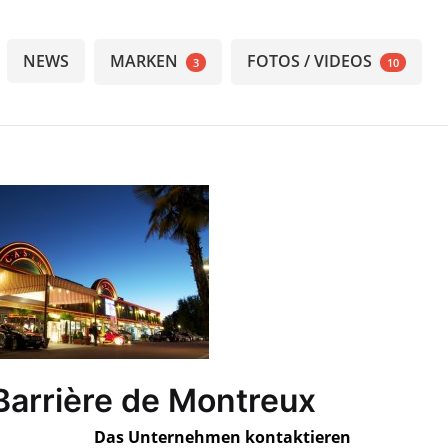
NEWS
MARKEN
FOTOS / VIDEOS
3
10
Barrière de Montreux
Das Unternehmen kontaktieren