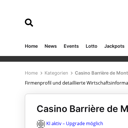
Home
News
Events
Lotto
Jackpots
Home
Kategorien
Casino Barrière de Mon
Firmenprofil und detaillierte Wirtschaftsinform
Casino Barrière de 
KI aktiv – Upgrade möglich