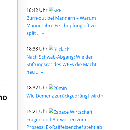
18:42 Uhr
Burn-out bei Männern – Warum
Männer ihre Erschöpfung oft zu
spät ... »
18:38 Uhr
Nach Schwab-Abgang: Wie der
Stiftungsrat des WEFs die Macht
neu ... »
18:32 Uhr
no
Wie Demenz zurückgedrängt wird »
15:21 Uhr
Fragen und Antworten zum
Prozess: Ex-Raiffeisenchef steht ab