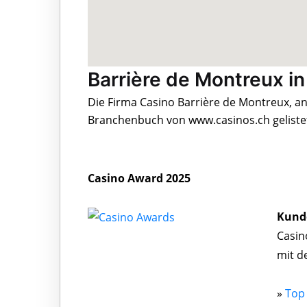
Barrière de Montreux i
Die Firma Casino Barrière de Montreux, an
Branchenbuch von www.casinos.ch geliste
Casino Award 2025
Kund
Casin
mit d
»
Top 