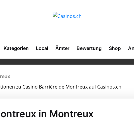
Kategorien
Local
Ämter
Bewertung
Shop
An
treux
ationen zu Casino Barrière de Montreux auf Casinos.ch.
Montreux in Montreux