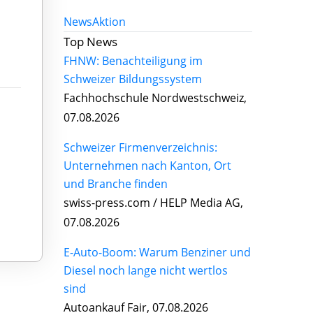
News
Aktion
Top News
FHNW: Benachteiligung im
Schweizer Bildungssystem
Fachhochschule Nordwestschweiz,
07.08.2026
Schweizer Firmenverzeichnis:
Unternehmen nach Kanton, Ort
und Branche finden
swiss-press.com / HELP Media AG,
07.08.2026
E-Auto-Boom: Warum Benziner und
Diesel noch lange nicht wertlos
sind
Autoankauf Fair, 07.08.2026