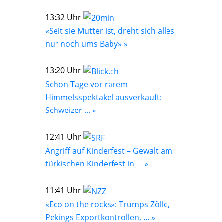
13:32 Uhr
«Seit sie Mutter ist, dreht sich alles
nur noch ums Baby» »
13:20 Uhr
Schon Tage vor rarem
Himmelsspektakel ausverkauft:
Schweizer ... »
12:41 Uhr
Angriff auf Kinderfest – Gewalt am
türkischen Kinderfest in ... »
11:41 Uhr
«Eco on the rocks»: Trumps Zölle,
Pekings Exportkontrollen, ... »