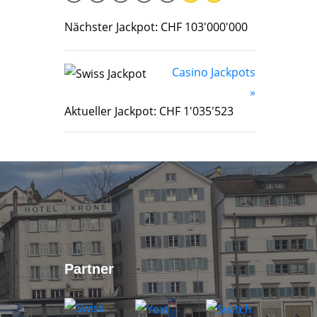
Nächster Jackpot: CHF 103'000'000
Casino Jackpots
»
Aktueller Jackpot: CHF 1'035'523
Partner