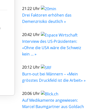
21:22 Uhr
Drei Faktoren erhöhen das
Demenzrisiko deutlich »
h
20:42 Uhr
Interview des US-Präsidenten:
«Ohne die USA wäre die Schweiz
kein ... »
20:12 Uhr
Burn-out bei Männern – «Mein
grösstes Druckfeld ist die Arbeit» »
20:06 Uhr
Auf Medikamente angewiesen:
Marcel Baumgartner aus Goldach