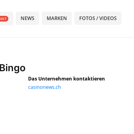
NEWS
MARKEN
FOTOS / VIDEOS
1417
 Bingo
Das Unternehmen kontaktieren
casinonews.ch