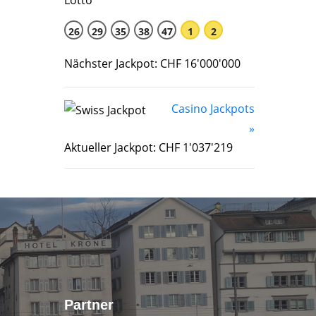
26
29
35
38
47
1
2
Nächster Jackpot: CHF 16'000'000
Casino Jackpots
»
Aktueller Jackpot: CHF 1'037'219
Partner