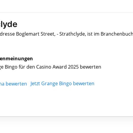
clyde
dresse Boglemart Street, - Strathclyde, ist im Branchenbuc
enmeinungen
e Bingo für den Casino Award 2025 bewerten
Jetzt Grange Bingo bewerten