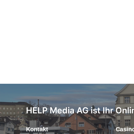
HELP Media AG ist Ihr Onli
Kontakt
Casin