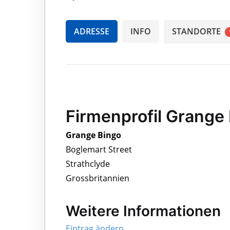
ADRESSE
INFO
STANDORTE
Firmenprofil Grange
Grange Bingo
Boglemart Street
Strathclyde
Grossbritannien
Weitere Informationen
Eintrag ändern