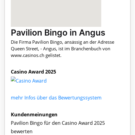
Pavilion Bingo in Angus
Die Firma Pavilion Bingo, ansässig an der Adresse
Queen Street, - Angus, ist im Branchenbuch von
www.casinos.ch gelistet.
Casino Award 2025
mehr Infos über das Bewertungssystem
Kundenmeinungen
Pavilion Bingo für den Casino Award 2025
bewerten