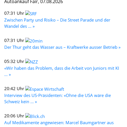
Autoankauf Fair, 07.08.2026
07:31 Uhr
Zwischen Party und Risiko – Die Street Parade und der
Wandel des ... »
07:31 Uhr
Der Thur geht das Wasser aus – Kraftwerke ausser Betrieb »
05:32 Uhr
«Wir haben das Problem, dass die Arbeit von Juniors mit KI
... »
20:42 Uhr
Interview des US-Präsidenten: «Ohne die USA wäre die
Schweiz kein ... »
20:06 Uhr
Auf Medikamente angewiesen: Marcel Baumgartner aus