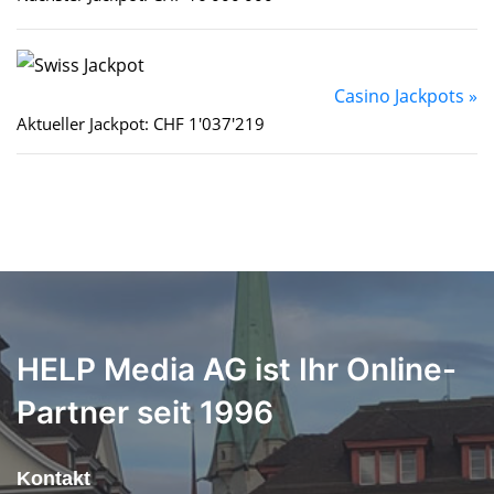
Casino Jackpots »
Aktueller Jackpot: CHF 1'037'219
HELP Media AG ist Ihr Online-
Partner seit 1996
Kontakt