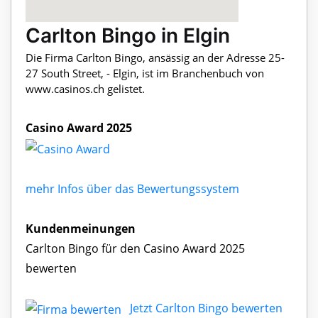
Carlton Bingo in Elgin
Die Firma Carlton Bingo, ansässig an der Adresse 25-
27 South Street, - Elgin, ist im Branchenbuch von
www.casinos.ch gelistet.
Casino Award 2025
mehr Infos über das Bewertungssystem
Kundenmeinungen
Carlton Bingo für den Casino Award 2025
bewerten
Jetzt Carlton Bingo bewerten