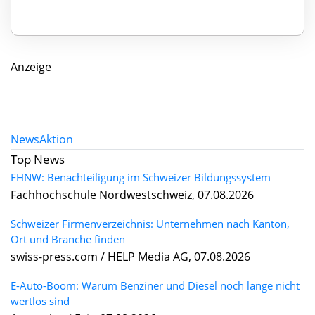
Anzeige
News
Aktion
Top News
FHNW: Benachteiligung im Schweizer Bildungssystem
Fachhochschule Nordwestschweiz, 07.08.2026
Schweizer Firmenverzeichnis: Unternehmen nach Kanton,
Ort und Branche finden
swiss-press.com / HELP Media AG, 07.08.2026
E-Auto-Boom: Warum Benziner und Diesel noch lange nicht
wertlos sind