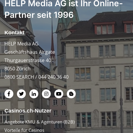
HELP Media AG ist Ihr Online-
Partner seit 1996
Kontakt
HELP Media AG
Geschäftshaus Airgate
Thurgauerstrasse 40
8050 Zürich
0800 SEARCH / 044 240 36 40
Casinos.ch-Nutzer
Angebote KMU & Agenturen (B2B)
Vorteile für Casinos