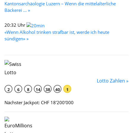
Kantonsarchäologie Luzern – Wenn die mittelalterliche
Bäckerei ... »
20:32 Uhr
«Wenn Alkohol trinken strafbar ist, werde ich heute
sündigen» »
Lotto Zahlen »
2
6
8
14
38
40
1
Nächster Jackpot: CHF 18'200'000