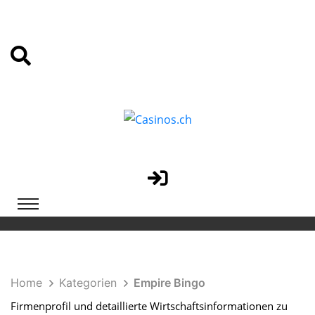
Home
Kategorien
Empire Bingo
Firmenprofil und detaillierte Wirtschaftsinformationen zu