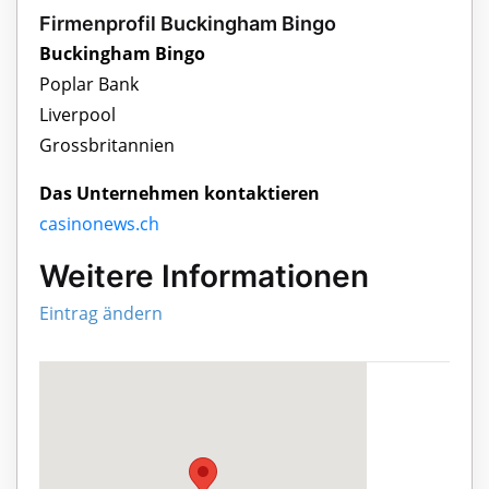
Firmenprofil Buckingham Bingo
Buckingham Bingo
Poplar Bank
Liverpool
Grossbritannien
Das Unternehmen kontaktieren
casinonews.ch
Weitere Informationen
Eintrag ändern