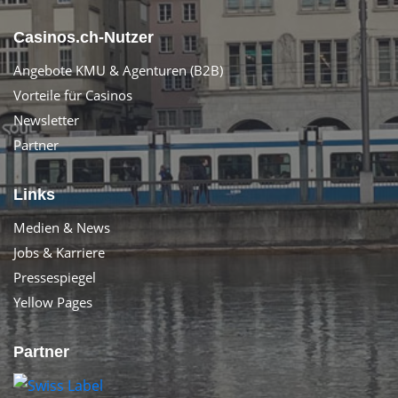
Casinos.ch-Nutzer
Angebote KMU & Agenturen (B2B)
Vorteile für Casinos
Newsletter
Partner
Links
Medien & News
Jobs & Karriere
Pressespiegel
Yellow Pages
Partner