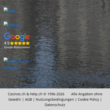
Casinos.ch &
Help.ch
© 1996-2026 Alle Angaben ohne
Gewähr |
AGB
|
Nutzungsbedingungen
|
Cookie Policy
|
Datenschutz