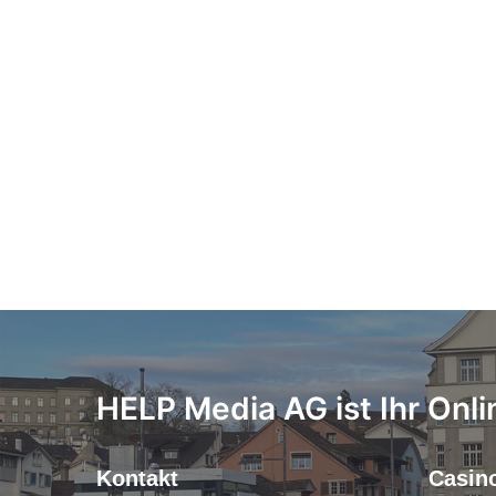
HELP Media AG ist Ihr Onli
Kontakt
Casin