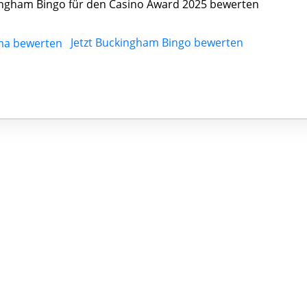
ngham Bingo für den Casino Award 2025 bewerten
Jetzt Buckingham Bingo bewerten