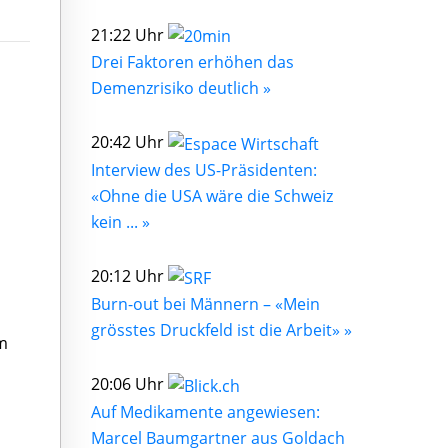
21:22 Uhr
Drei Faktoren erhöhen das
Demenzrisiko deutlich »
20:42 Uhr
Interview des US-Präsidenten:
«Ohne die USA wäre die Schweiz
kein ... »
20:12 Uhr
Burn-out bei Männern – «Mein
grösstes Druckfeld ist die Arbeit» »
im
20:06 Uhr
Auf Medikamente angewiesen:
Marcel Baumgartner aus Goldach