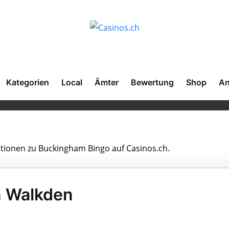
Kategorien
Local
Ämter
Bewertung
Shop
An
mationen zu Buckingham Bingo auf Casinos.ch.
n Walkden