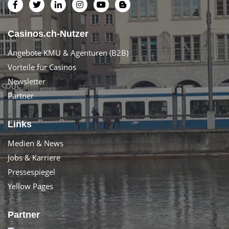
Casinos.ch-Nutzer
Angebote KMU & Agenturen (B2B)
Vorteile für Casinos
Newsletter
Partner
Links
Medien & News
Jobs & Karriere
Pressespiegel
Yellow Pages
Partner