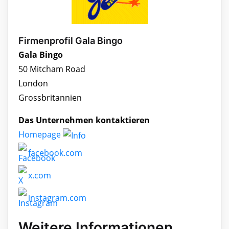
Firmenprofil Gala Bingo
Gala Bingo
50 Mitcham Road
London
Grossbritannien
Das Unternehmen kontaktieren
Homepage
facebook.com
x.com
instagram.com
Weitere Informationen