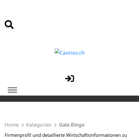
Home
Kategorien
Gala Bingo
Firmenprofil und detaillierte Wirtschaftsinformationen zu