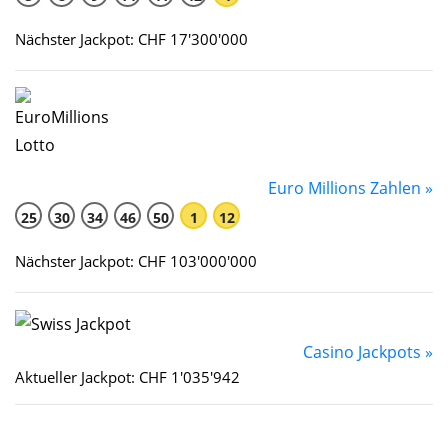
Nächster Jackpot: CHF 17'300'000
Euro Millions Zahlen »
25
30
34
46
50
1
12
Nächster Jackpot: CHF 103'000'000
Casino Jackpots »
Aktueller Jackpot: CHF 1'035'942