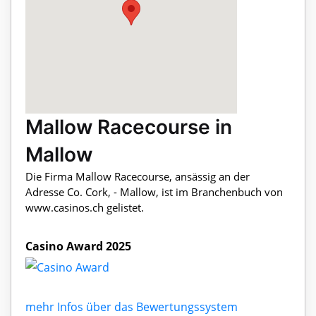
Mallow Racecourse in
Mallow
Die Firma Mallow Racecourse, ansässig an der
Adresse Co. Cork, - Mallow, ist im Branchenbuch von
www.casinos.ch gelistet.
Casino Award 2025
mehr Infos über das Bewertungssystem