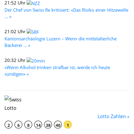
21:52 Uhr
Der Chef von Swiss Re kritisiert: «Das Risiko einer Hitzewelle
... »
21:02 Uhr
Kantonsarchäologie Luzern – Wenn die mittelalterliche
Bäckerei ... »
20:32 Uhr
«Wenn Alkohol trinken strafbar ist, werde ich heute
sündigen» »
Lotto Zahlen »
2
6
8
14
38
40
1