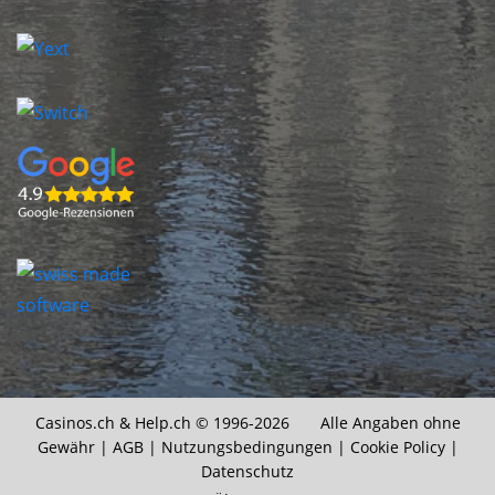
Casinos.ch &
Help.ch
© 1996-2026 Alle Angaben ohne
Gewähr |
AGB
|
Nutzungsbedingungen
|
Cookie Policy
|
Datenschutz