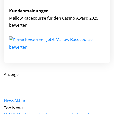
Kundenmeinungen
Mallow Racecourse für den Casino Award 2025
bewerten
Jetzt Mallow Racecourse
bewerten
Anzeige
News
Aktion
Top News