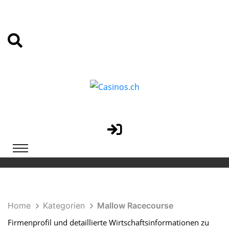
Home
Kategorien
Mallow Racecourse
Firmenprofil und detaillierte Wirtschaftsinformationen zu