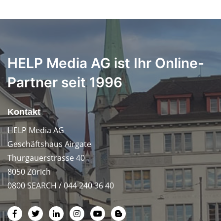
HELP Media AG ist Ihr Online-
Partner seit 1996
Kontakt
HELP Media AG
Geschäftshaus Airgate
Thurgauerstrasse 40
8050 Zürich
0800 SEARCH / 044 240 36 40