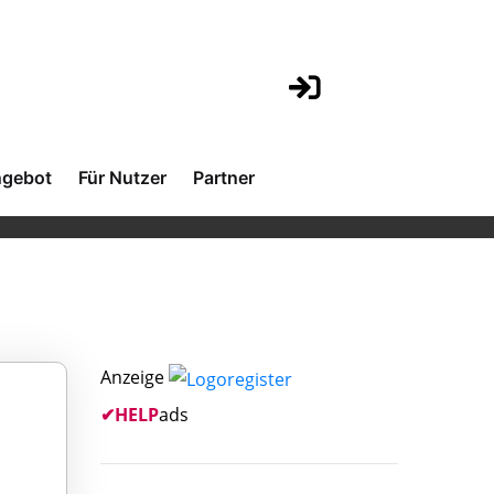
gebot
Für Nutzer
Partner
Anzeige
✔
HELP
ads