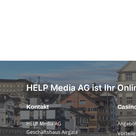
HELP Media AG ist Ihr Onli
Kontakt
Casin
HELP Media AG
Angebot
Geschäftshaus Airgate
Vorteile