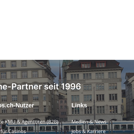
ne-Partner seit 1996
os.ch-Nutzer
Links
e KMU & Agenturen (B2B)
Medien & News
 für Casinos
Jobs & Karriere