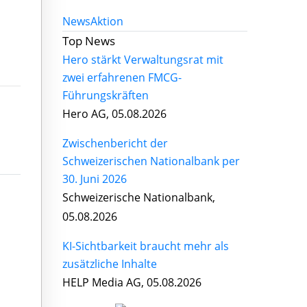
News
Aktion
Top News
Hero stärkt Verwaltungsrat mit
zwei erfahrenen FMCG-
Führungskräften
Hero AG, 05.08.2026
Zwischenbericht der
Schweizerischen Nationalbank per
30. Juni 2026
Schweizerische Nationalbank,
05.08.2026
KI-Sichtbarkeit braucht mehr als
zusätzliche Inhalte
HELP Media AG, 05.08.2026