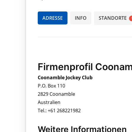
ADRESSE
INFO
STANDORTE
Firmenprofil Coonam
Coonamble Jockey Club
P.O. Box 110
2829 Coonamble
Australien
Tel.: +61 268221982
Weitere Informationen