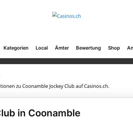
Kategorien
Local
Ämter
Bewertung
Shop
An
b
ationen zu Coonamble Jockey Club auf Casinos.ch.
lub in Coonamble