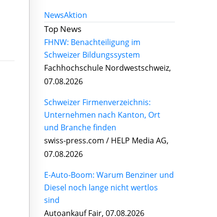
News
Aktion
Top News
FHNW: Benachteiligung im
Schweizer Bildungssystem
Fachhochschule Nordwestschweiz,
07.08.2026
Schweizer Firmenverzeichnis:
Unternehmen nach Kanton, Ort
und Branche finden
swiss-press.com / HELP Media AG,
07.08.2026
E-Auto-Boom: Warum Benziner und
Diesel noch lange nicht wertlos
sind
Autoankauf Fair, 07.08.2026