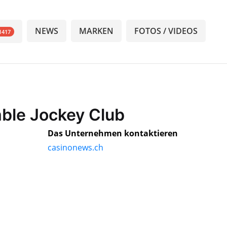
NEWS
MARKEN
FOTOS / VIDEOS
1417
ble Jockey Club
Das Unternehmen kontaktieren
casinonews.ch