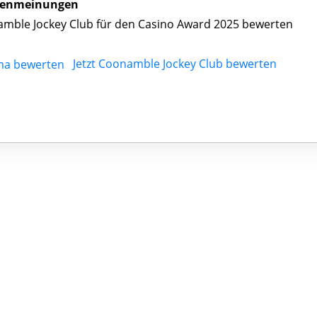
enmeinungen
mble Jockey Club für den Casino Award 2025 bewerten
Jetzt Coonamble Jockey Club bewerten