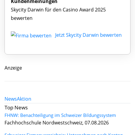
Kundenmeinungen
Skycity Darwin für den Casino Award 2025
bewerten
Jetzt Skycity Darwin bewerten
Anzeige
News
Aktion
Top News
FHNW: Benachteiligung im Schweizer Bildungssystem
Fachhochschule Nordwestschweiz, 07.08.2026
Schweizer Firmenverzeichnis: Unternehmen nach Kanton,