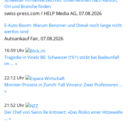
Ort und Branche finden
swiss-press.com / HELP Media AG, 07.08.2026
E-Auto-Boom: Warum Benziner und Diesel noch lange nicht
wertlos sind
Autoankauf Fair, 07.08.2026
16:59 Uhr
Tragödie in Vinelz BE: Schweizer (†61) stirbt bei Badeunfall
im ... »
22:12 Uhr
Monster-Prozess in Zürich: Fall Vincenz: Zwei Professoren ...
»
21:52 Uhr
Der Chef von Swiss Re kritisiert: «Das Risiko einer Hitzewelle
... »