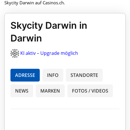
Skycity Darwin auf Casinos.ch.
Skycity Darwin in
Darwin
KI aktiv – Upgrade möglich
ADRESSE
INFO
STANDORTE
NEWS
MARKEN
FOTOS / VIDEOS