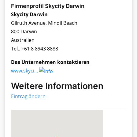
Firmenprofil Skycity Darwin
Skycity Darwin
Gilruth Avenue, Mindil Beach
800 Darwin
Australien
Tel.: +61 8 8943 8888
Das Unternehmen kontaktieren
www.skyci...
Weitere Informationen
Eintrag ändern