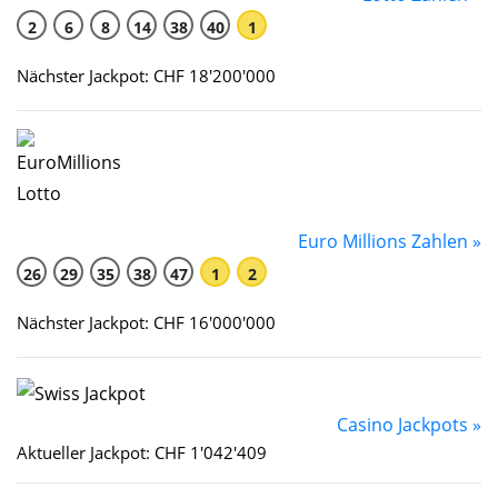
2
6
8
14
38
40
1
Nächster Jackpot: CHF 18'200'000
Euro Millions Zahlen »
26
29
35
38
47
1
2
Nächster Jackpot: CHF 16'000'000
Casino Jackpots »
Aktueller Jackpot: CHF 1'042'409