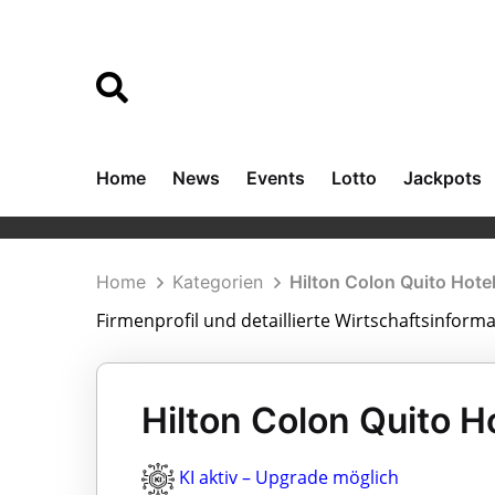
Home
News
Events
Lotto
Jackpots
Home
Kategorien
Hilton Colon Quito Hote
Firmenprofil und detaillierte Wirtschaftsinform
Hilton Colon Quito H
KI aktiv – Upgrade möglich