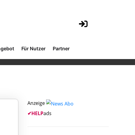
gebot
Für Nutzer
Partner
Anzeige
✔
HELP
ads