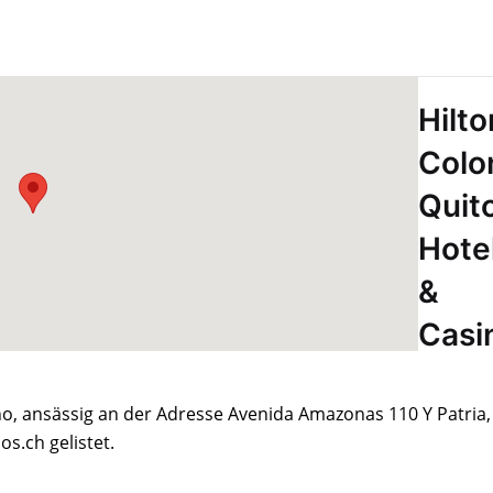
Hilto
Colo
Quit
Hote
&
Casi
no, ansässig an der Adresse Avenida Amazonas 110 Y Patria, 
s.ch gelistet.