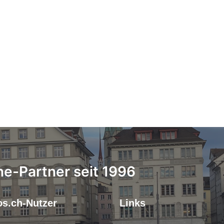
ne-Partner seit 1996
os.ch-Nutzer
Links