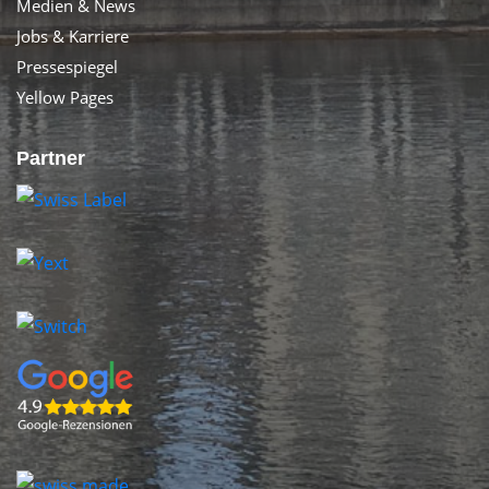
Medien & News
Jobs & Karriere
Pressespiegel
Yellow Pages
Partner