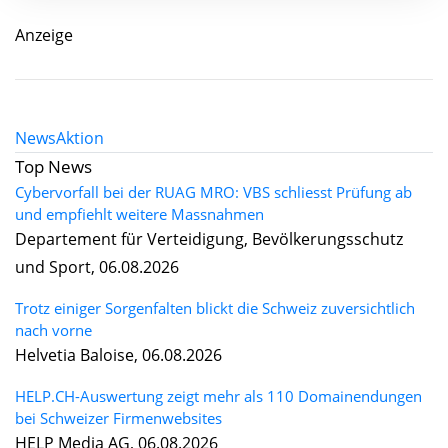
Anzeige
News
Aktion
Top News
Cybervorfall bei der RUAG MRO: VBS schliesst Prüfung ab
und empfiehlt weitere Massnahmen
Departement für Verteidigung, Bevölkerungsschutz
und Sport, 06.08.2026
Trotz einiger Sorgenfalten blickt die Schweiz zuversichtlich
nach vorne
Helvetia Baloise, 06.08.2026
HELP.CH-Auswertung zeigt mehr als 110 Domainendungen
bei Schweizer Firmenwebsites
HELP Media AG, 06.08.2026