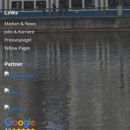
Links
Medien & News
Jobs & Karriere
Pressespiegel
Yellow Pages
Partner