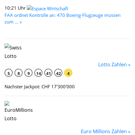
10:21 Uhr
FAA ordnet Kontrolle an: 470 Boeing-Flugzeuge müssen
zum ... »
Lotto Zahlen »
5
8
9
14
41
42
4
Nächster Jackpot: CHF 17'300'000
Euro Millions Zahlen »