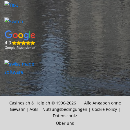
Casinos.ch &
Help.ch
© 1996-2026 Alle Angaben ohne
Gewähr |
AGB
|
Nutzungsbedingungen
|
Cookie Policy
|
Datenschutz
Über uns