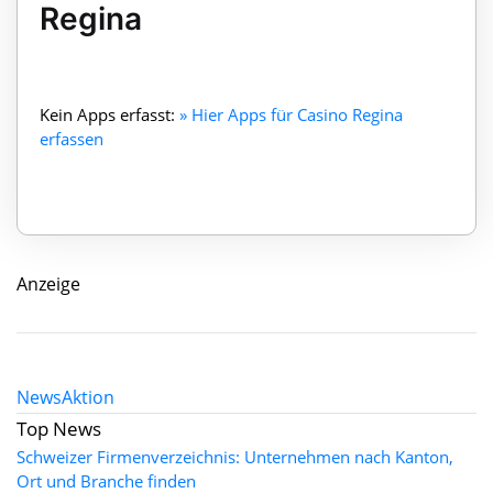
Regina
Kein Apps erfasst:
» Hier Apps für Casino Regina
erfassen
Anzeige
News
Aktion
Top News
Schweizer Firmenverzeichnis: Unternehmen nach Kanton,
Ort und Branche finden