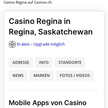
Casino Regina auf Casinos.ch.
Casino Regina in
Regina, Saskatchewan
KI aktiv – Upgrade möglich
ADRESSE
INFO
STANDORTE
NEWS
MARKEN
FOTOS / VIDEOS
Mobile Apps von Casino