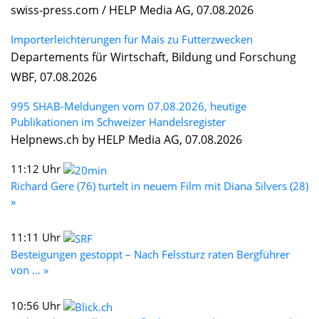
swiss-press.com / HELP Media AG, 07.08.2026
Importerleichterungen für Mais zu Futterzwecken
Departements für Wirtschaft, Bildung und Forschung
WBF, 07.08.2026
995 SHAB-Meldungen vom 07.08.2026, heutige
Publikationen im Schweizer Handelsregister
Helpnews.ch by HELP Media AG, 07.08.2026
11:12 Uhr
Richard Gere (76) turtelt in neuem Film mit Diana Silvers (28)
»
11:11 Uhr
Besteigungen gestoppt – Nach Felssturz raten Bergführer
von ... »
10:56 Uhr