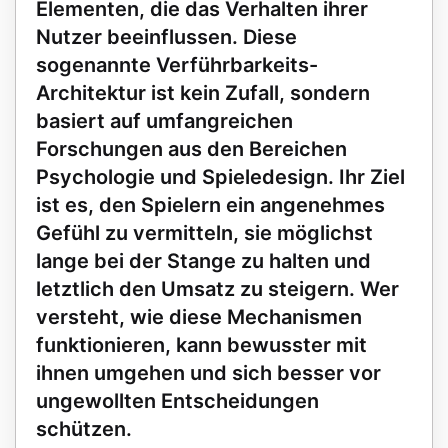
Elementen, die das Verhalten ihrer
Nutzer beeinflussen. Diese
sogenannte Verführbarkeits-
Architektur ist kein Zufall, sondern
basiert auf umfangreichen
Forschungen aus den Bereichen
Psychologie und Spieledesign. Ihr Ziel
ist es, den Spielern ein angenehmes
Gefühl zu vermitteln, sie möglichst
lange bei der Stange zu halten und
letztlich den Umsatz zu steigern. Wer
versteht, wie diese Mechanismen
funktionieren, kann bewusster mit
ihnen umgehen und sich besser vor
ungewollten Entscheidungen
schützen.