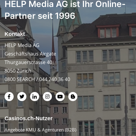
HELP Media AG ist Ihr Online-
Partner seit 1996
Kontakt
HELP Media AG
Geschäftshaus Airgate
Thurgauerstrasse 40
8050 Zürich
0800 SEARCH / 044 240 36 40
Casinos.ch-Nutzer
Angebote KMU & Agenturen (B2B)