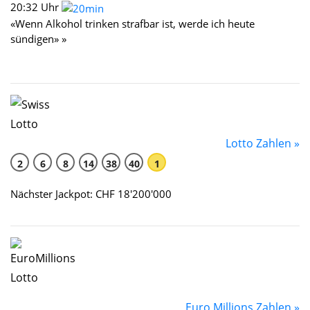
20:32 Uhr
«Wenn Alkohol trinken strafbar ist, werde ich heute
sündigen» »
Lotto Zahlen »
2
6
8
14
38
40
1
Nächster Jackpot: CHF 18'200'000
Euro Millions Zahlen »