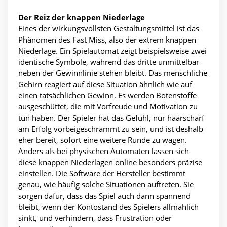
Der Reiz der knappen Niederlage
Eines der wirkungsvollsten Gestaltungsmittel ist das
Phänomen des Fast Miss, also der extrem knappen
Niederlage. Ein Spielautomat zeigt beispielsweise zwei
identische Symbole, während das dritte unmittelbar
neben der Gewinnlinie stehen bleibt. Das menschliche
Gehirn reagiert auf diese Situation ähnlich wie auf
einen tatsächlichen Gewinn. Es werden Botenstoffe
ausgeschüttet, die mit Vorfreude und Motivation zu
tun haben. Der Spieler hat das Gefühl, nur haarscharf
am Erfolg vorbeigeschrammt zu sein, und ist deshalb
eher bereit, sofort eine weitere Runde zu wagen.
Anders als bei physischen Automaten lassen sich
diese knappen Niederlagen online besonders präzise
einstellen. Die Software der Hersteller bestimmt
genau, wie häufig solche Situationen auftreten. Sie
sorgen dafür, dass das Spiel auch dann spannend
bleibt, wenn der Kontostand des Spielers allmählich
sinkt, und verhindern, dass Frustration oder