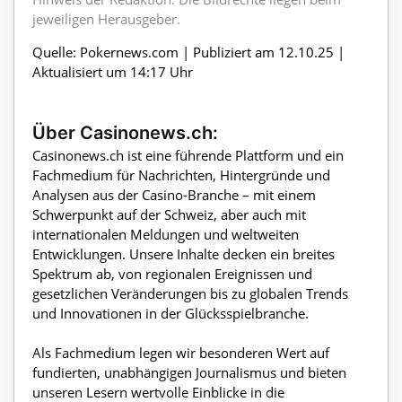
jeweiligen Herausgeber.
Quelle: Pokernews.com | Publiziert am 12.10.25 |
Aktualisiert um 14:17 Uhr
Über Casinonews.ch:
Casinonews.ch ist eine führende Plattform und ein
Fachmedium für Nachrichten, Hintergründe und
Analysen aus der Casino-Branche – mit einem
Schwerpunkt auf der Schweiz, aber auch mit
internationalen Meldungen und weltweiten
Entwicklungen. Unsere Inhalte decken ein breites
Spektrum ab, von regionalen Ereignissen und
gesetzlichen Veränderungen bis zu globalen Trends
und Innovationen in der Glücksspielbranche.
Als Fachmedium legen wir besonderen Wert auf
fundierten, unabhängigen Journalismus und bieten
unseren Lesern wertvolle Einblicke in die