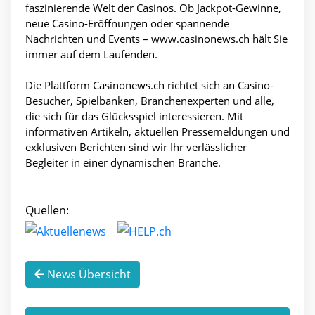
faszinierende Welt der Casinos. Ob Jackpot-Gewinne,
neue Casino-Eröffnungen oder spannende
Nachrichten und Events – www.casinonews.ch hält Sie
immer auf dem Laufenden.
Die Plattform Casinonews.ch richtet sich an Casino-
Besucher, Spielbanken, Branchenexperten und alle,
die sich für das Glücksspiel interessieren. Mit
informativen Artikeln, aktuellen Pressemeldungen und
exklusiven Berichten sind wir Ihr verlässlicher
Begleiter in einer dynamischen Branche.
Quellen:
News Übersicht