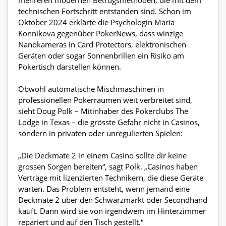
mehreren modernen Betrugsmethoden, die mit dem
technischen Fortschritt entstanden sind. Schon im
Oktober 2024 erklärte die Psychologin Maria
Konnikova gegenüber PokerNews, dass winzige
Nanokameras in Card Protectors, elektronischen
Geräten oder sogar Sonnenbrillen ein Risiko am
Pokertisch darstellen können.
Obwohl automatische Mischmaschinen in
professionellen Pokerräumen weit verbreitet sind,
sieht Doug Polk – Mitinhaber des Pokerclubs The
Lodge in Texas – die grösste Gefahr nicht in Casinos,
sondern in privaten oder unregulierten Spielen:
„Die Deckmate 2 in einem Casino sollte dir keine
grossen Sorgen bereiten“, sagt Polk. „Casinos haben
Verträge mit lizenzierten Technikern, die diese Geräte
warten. Das Problem entsteht, wenn jemand eine
Deckmate 2 über den Schwarzmarkt oder Secondhand
kauft. Dann wird sie von irgendwem im Hinterzimmer
repariert und auf den Tisch gestellt.“