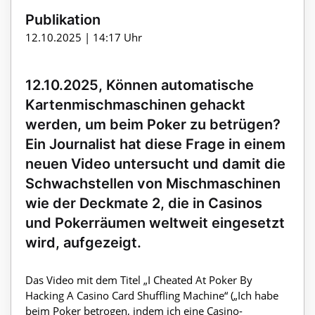
Publikation
12.10.2025 | 14:17 Uhr
12.10.2025, Können automatische
Kartenmischmaschinen gehackt
werden, um beim Poker zu betrügen?
Ein Journalist hat diese Frage in einem
neuen Video untersucht und damit die
Schwachstellen von Mischmaschinen
wie der Deckmate 2, die in Casinos
und Pokerräumen weltweit eingesetzt
wird, aufgezeigt.
Das Video mit dem Titel „I Cheated At Poker By
Hacking A Casino Card Shuffling Machine“ („Ich habe
beim Poker betrogen, indem ich eine Casino-