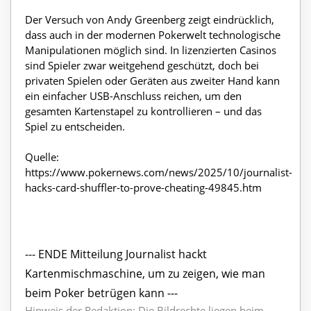
Der Versuch von Andy Greenberg zeigt eindrücklich,
dass auch in der modernen Pokerwelt technologische
Manipulationen möglich sind. In lizenzierten Casinos
sind Spieler zwar weitgehend geschützt, doch bei
privaten Spielen oder Geräten aus zweiter Hand kann
ein einfacher USB-Anschluss reichen, um den
gesamten Kartenstapel zu kontrollieren – und das
Spiel zu entscheiden.
Quelle:
https://www.pokernews.com/news/2025/10/journalist-
hacks-card-shuffler-to-prove-cheating-49845.htm
--- ENDE Mitteilung Journalist hackt
Kartenmischmaschine, um zu zeigen, wie man
beim Poker betrügen kann ---
Hinweis der Redaktion: Die Bildrechte liegen beim