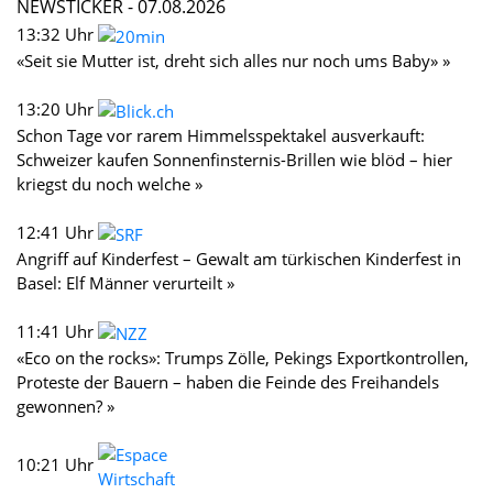
NEWSTICKER -
07.08.2026
13:32 Uhr
«Seit sie Mutter ist, dreht sich alles nur noch ums Baby» »
13:20 Uhr
Schon Tage vor rarem Himmelsspektakel ausverkauft:
Schweizer kaufen Sonnenfinsternis-Brillen wie blöd – hier
kriegst du noch welche »
12:41 Uhr
Angriff auf Kinderfest – Gewalt am türkischen Kinderfest in
Basel: Elf Männer verurteilt »
11:41 Uhr
«Eco on the rocks»: Trumps Zölle, Pekings Exportkontrollen,
Proteste der Bauern – haben die Feinde des Freihandels
gewonnen? »
10:21 Uhr