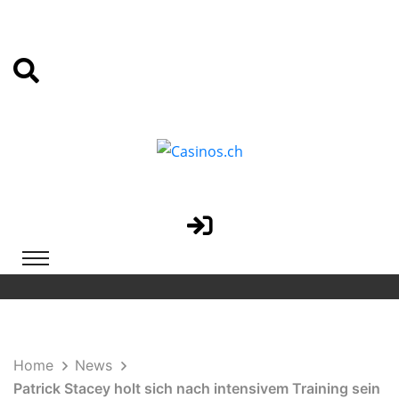
Home
News
Patrick Stacey holt sich nach intensivem Training sein