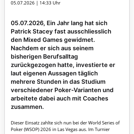
05.07.2026 | 14:33 Uhr
05.07.2026, Ein Jahr lang hat sich
Patrick Stacey fast ausschliesslich
den Mixed Games gewidmet.
Nachdem er sich aus seinem
bisherigen Berufsalltag
zurückgezogen hatte, investierte er
laut eigenen Aussagen täglich
mehrere Stunden in das Studium
verschiedener Poker-Varianten und
arbeitete dabei auch mit Coaches
zusammen.
Dieser Einsatz zahlte sich nun bei der World Series of
Poker (WSOP) 2026 in Las Vegas aus. Im Turnier