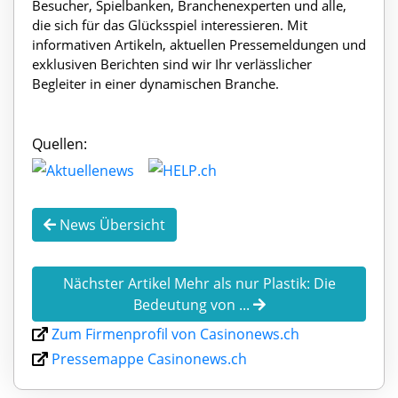
Besucher, Spielbanken, Branchenexperten und alle,
die sich für das Glücksspiel interessieren. Mit
informativen Artikeln, aktuellen Pressemeldungen und
exklusiven Berichten sind wir Ihr verlässlicher
Begleiter in einer dynamischen Branche.
Quellen:
News Übersicht
Nächster Artikel Mehr als nur Plastik: Die
Bedeutung von ...
Zum Firmenprofil von Casinonews.ch
Pressemappe Casinonews.ch