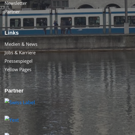
Newsletter
Partner
Links
Medien & News
Jobs & Karriere
Pressespiegel
Yellow Pages
Partner