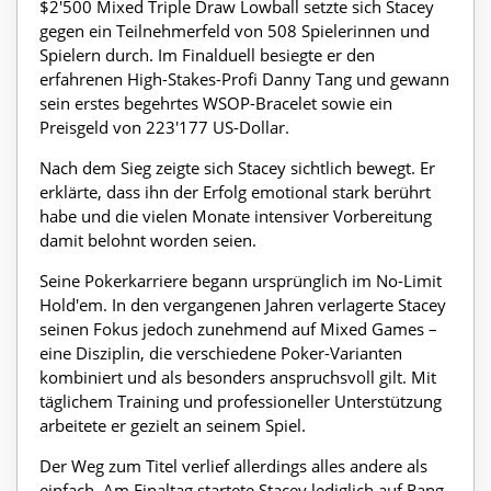
$2'500 Mixed Triple Draw Lowball setzte sich Stacey
gegen ein Teilnehmerfeld von 508 Spielerinnen und
Spielern durch. Im Finalduell besiegte er den
erfahrenen High-Stakes-Profi Danny Tang und gewann
sein erstes begehrtes WSOP-Bracelet sowie ein
Preisgeld von 223'177 US-Dollar.
Nach dem Sieg zeigte sich Stacey sichtlich bewegt. Er
erklärte, dass ihn der Erfolg emotional stark berührt
habe und die vielen Monate intensiver Vorbereitung
damit belohnt worden seien.
Seine Pokerkarriere begann ursprünglich im No-Limit
Hold'em. In den vergangenen Jahren verlagerte Stacey
seinen Fokus jedoch zunehmend auf Mixed Games –
eine Disziplin, die verschiedene Poker-Varianten
kombiniert und als besonders anspruchsvoll gilt. Mit
täglichem Training und professioneller Unterstützung
arbeitete er gezielt an seinem Spiel.
Der Weg zum Titel verlief allerdings alles andere als
einfach. Am Finaltag startete Stacey lediglich auf Rang