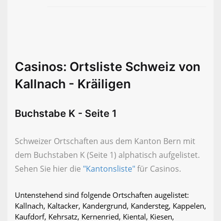
Casinos: Ortsliste Schweiz von
Kallnach - Kräiligen
Buchstabe K - Seite 1
Schweizer Ortschaften aus dem Kanton Bern mit
dem Buchstaben K (Seite 1) alphatisch aufgelistet.
Sehen Sie hier die
"Kantonsliste"
für Casinos.
Untenstehend sind folgende Ortschaften augelistet:
Kallnach, Kaltacker, Kandergrund, Kandersteg, Kappelen,
Kaufdorf, Kehrsatz, Kernenried, Kiental, Kiesen,