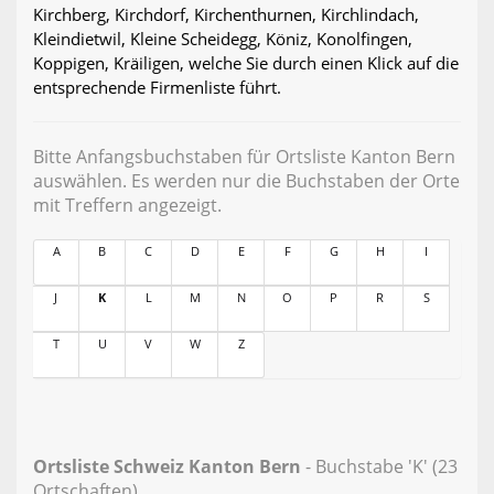
Kirchberg, Kirchdorf, Kirchenthurnen, Kirchlindach,
Kleindietwil, Kleine Scheidegg, Köniz, Konolfingen,
Koppigen, Kräiligen, welche Sie durch einen Klick auf die
entsprechende Firmenliste führt.
Bitte Anfangsbuchstaben für Ortsliste Kanton Bern
auswählen. Es werden nur die Buchstaben der Orte
mit Treffern angezeigt.
A
B
C
D
E
F
G
H
I
J
K
L
M
N
O
P
R
S
T
U
V
W
Z
Ortsliste Schweiz Kanton Bern
- Buchstabe 'K' (23
Ortschaften)