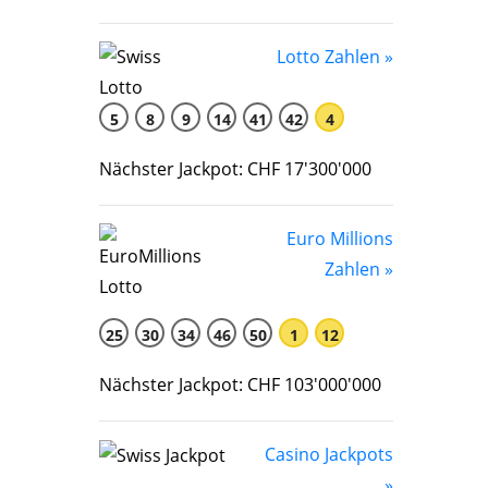
Lotto Zahlen »
5
8
9
14
41
42
4
Nächster Jackpot: CHF 17'300'000
Euro Millions
Zahlen »
25
30
34
46
50
1
12
Nächster Jackpot: CHF 103'000'000
Casino Jackpots
»