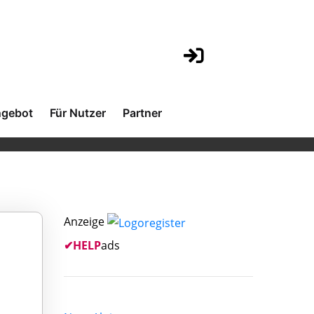
gebot
Für Nutzer
Partner
Anzeige
✔
HELP
ads