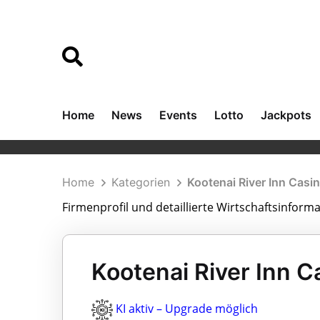
Home
News
Events
Lotto
Jackpots
Home
Kategorien
Kootenai River Inn Casi
Firmenprofil und detaillierte Wirtschaftsinform
Kootenai River Inn C
KI aktiv – Upgrade möglich