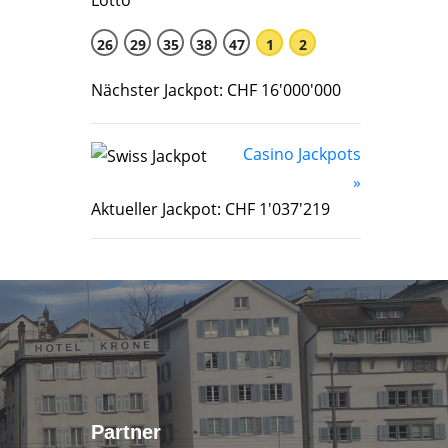
26
29
35
38
47
1
2
Nächster Jackpot: CHF 16'000'000
Casino Jackpots
»
Aktueller Jackpot: CHF 1'037'219
Partner