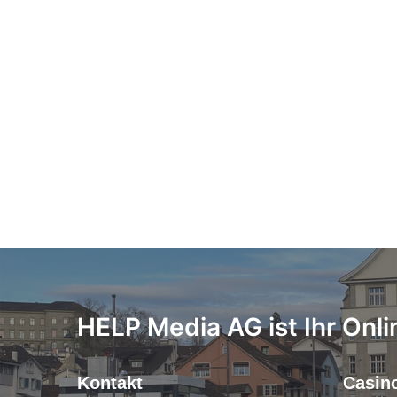
HELP Media AG ist Ihr Onli
Kontakt
Casin