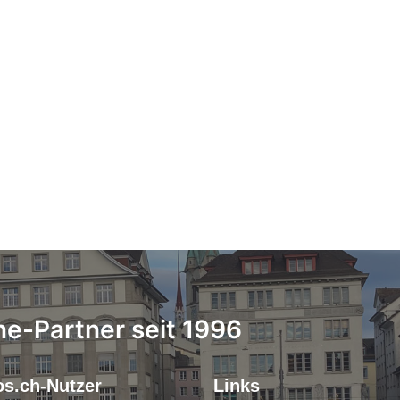
ne-Partner seit 1996
os.ch-Nutzer
Links