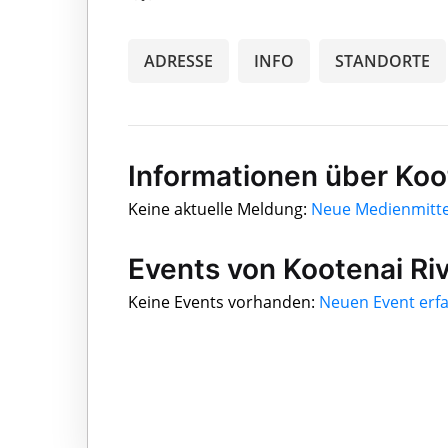
ADRESSE
INFO
STANDORTE
Informationen über Koo
Keine aktuelle Meldung:
Neue Medienmitte
Events von Kootenai Ri
Keine Events vorhanden:
Neuen Event erf