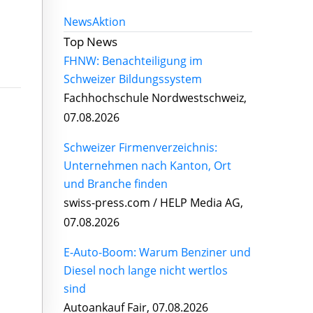
News
Aktion
Top News
FHNW: Benachteiligung im
Schweizer Bildungssystem
Fachhochschule Nordwestschweiz,
07.08.2026
Schweizer Firmenverzeichnis:
Unternehmen nach Kanton, Ort
und Branche finden
swiss-press.com / HELP Media AG,
07.08.2026
E-Auto-Boom: Warum Benziner und
Diesel noch lange nicht wertlos
sind
Autoankauf Fair, 07.08.2026