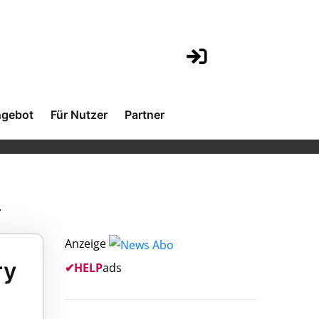
gebot
Für Nutzer
Partner
.
Anzeige
ry
✔
HELP
ads