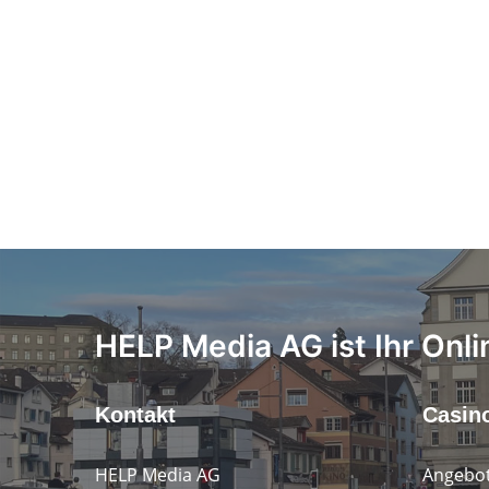
HELP Media AG ist Ihr Onli
Kontakt
Casin
HELP Media AG
Angebot