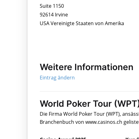
Suite 1150
92614 Irvine
USA Vereinigte Staaten von Amerika
Weitere Informationen
Eintrag ändern
World Poker Tour (WPT) 
Die Firma World Poker Tour (WPT), ansässig
Branchenbuch von www.casinos.ch geliste