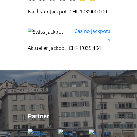
Nächster Jackpot: CHF 103'000'000
Casino Jackpots
»
Aktueller Jackpot: CHF 1'035'494
Partner