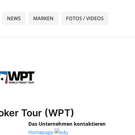
NEWS
MARKEN
FOTOS / VIDEOS
Poker Tour (WPT)
Das Unternehmen kontaktieren
Homepage