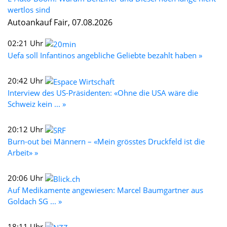
wertlos sind
Autoankauf Fair, 07.08.2026
02:21 Uhr
Uefa soll Infantinos angebliche Geliebte bezahlt haben »
20:42 Uhr
Interview des US-Präsidenten: «Ohne die USA wäre die
Schweiz kein ... »
20:12 Uhr
Burn-out bei Männern – «Mein grösstes Druckfeld ist die
Arbeit» »
20:06 Uhr
Auf Medikamente angewiesen: Marcel Baumgartner aus
Goldach SG ... »
18:11 Uhr