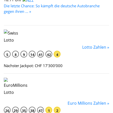
Die letzte Chance: So kämpft die deutsche Autobranche
gegen ihren ... »
Lotto Zahlen »
5
8
9
14
41
42
4
Nächster Jackpot: CHF 17'300'000
Euro Millions Zahlen »
26
29
35
38
47
1
2