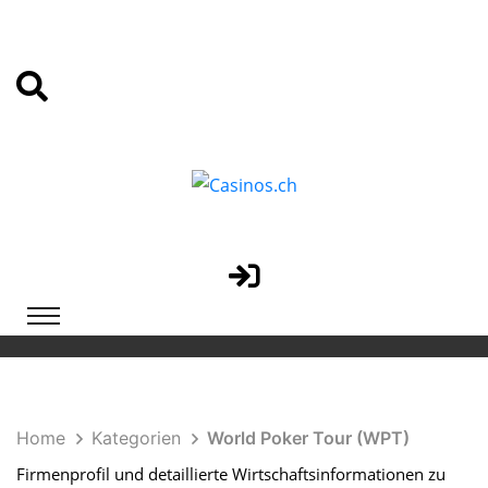
Home
Kategorien
World Poker Tour (WPT)
Firmenprofil und detaillierte Wirtschaftsinformationen zu