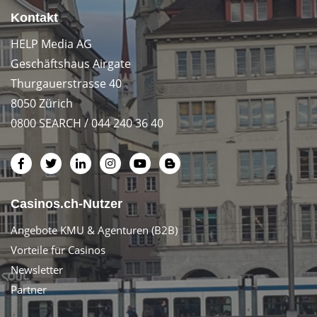
Kontakt
HELP Media AG
Geschäftshaus Airgate
Thurgauerstrasse 40
8050 Zürich
0800 SEARCH / 044 240 36 40
Casinos.ch-Nutzer
Angebote KMU & Agenturen (B2B)
Vorteile für Casinos
Newsletter
Partner