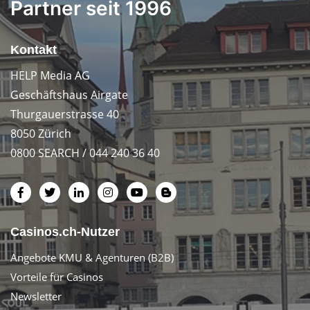
Partner seit 1996
Kontakt
HELP Media AG
Geschäftshaus Airgate
Thurgauerstrasse 40
8050 Zürich
0800 SEARCH / 044 240 36 40
Casinos.ch-Nutzer
Angebote KMU & Agenturen (B2B)
Vorteile für Casinos
Newsletter