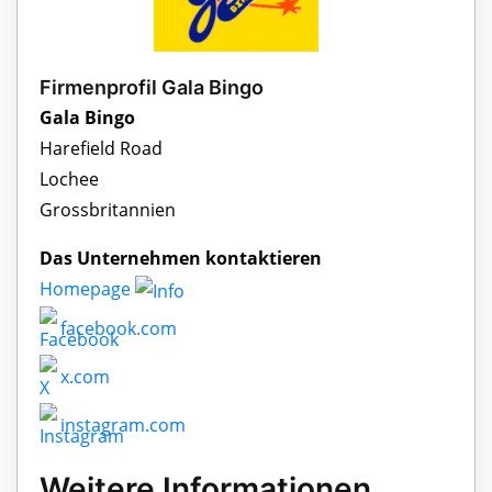
Firmenprofil Gala Bingo
Gala Bingo
Harefield Road
Lochee
Grossbritannien
Das Unternehmen kontaktieren
Homepage
facebook.com
x.com
instagram.com
Weitere Informationen