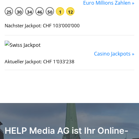
Euro Millions Zahlen »
25
30
34
46
50
1
12
Nächster Jackpot: CHF 103'000'000
Casino Jackpots »
Aktueller Jackpot: CHF 1'033'238
HELP Media AG ist Ihr Online-