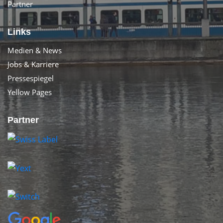
Partner
Links
Medien & News
Jobs & Karriere
Pressespiegel
Yellow Pages
Partner