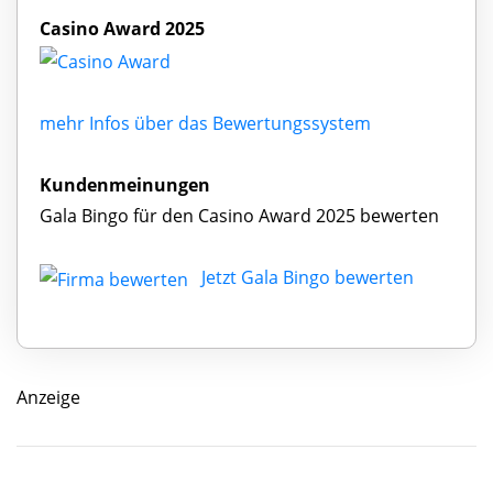
Casino Award 2025
mehr Infos über das Bewertungssystem
Kundenmeinungen
Gala Bingo für den Casino Award 2025 bewerten
Jetzt Gala Bingo bewerten
Anzeige