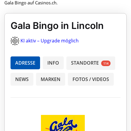
Gala Bingo auf Casinos.ch.
Gala Bingo in Lincoln
KI aktiv – Upgrade möglich
ADRESSE
INFO
STANDORTE
114
NEWS
MARKEN
FOTOS / VIDEOS