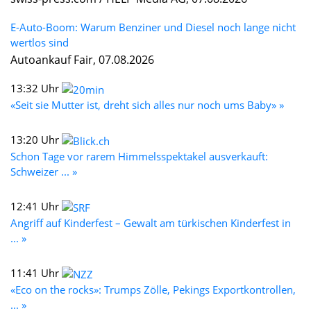
E-Auto-Boom: Warum Benziner und Diesel noch lange nicht
wertlos sind
Autoankauf Fair, 07.08.2026
13:32 Uhr
«Seit sie Mutter ist, dreht sich alles nur noch ums Baby» »
13:20 Uhr
Schon Tage vor rarem Himmelsspektakel ausverkauft:
Schweizer ... »
12:41 Uhr
Angriff auf Kinderfest – Gewalt am türkischen Kinderfest in
... »
11:41 Uhr
«Eco on the rocks»: Trumps Zölle, Pekings Exportkontrollen,
... »