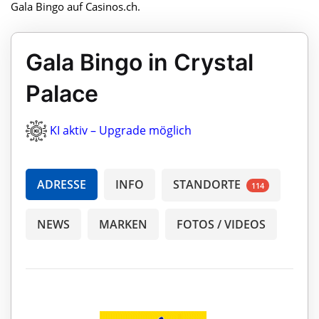
Gala Bingo auf Casinos.ch.
Gala Bingo in Crystal
Palace
KI aktiv – Upgrade möglich
ADRESSE
INFO
STANDORTE
114
NEWS
MARKEN
FOTOS / VIDEOS