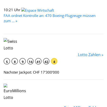
10:21 Uhr
FAA ordnet Kontrolle an: 470 Boeing-Flugzeuge müssen
zum ... »
Lotto Zahlen »
5
8
9
14
41
42
4
Nächster Jackpot: CHF 17'300'000