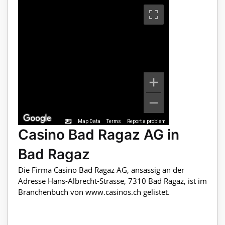
Map Data
Terms
Report a problem
Casino Bad Ragaz AG in
Bad Ragaz
Die Firma Casino Bad Ragaz AG, ansässig an der
Adresse Hans-Albrecht-Strasse, 7310 Bad Ragaz, ist im
Branchenbuch von www.casinos.ch gelistet.