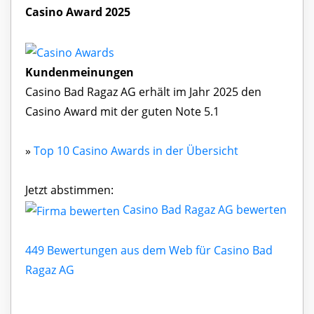
Casino Award 2025
Kundenmeinungen
Casino Bad Ragaz AG erhält im Jahr 2025 den
Casino Award mit der guten Note 5.1
»
Top 10 Casino Awards in der Übersicht
Jetzt abstimmen:
Casino Bad Ragaz AG bewerten
449 Bewertungen aus dem Web für Casino Bad
Ragaz AG