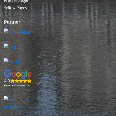
Pressespiegel
Yellow Pages
Partner