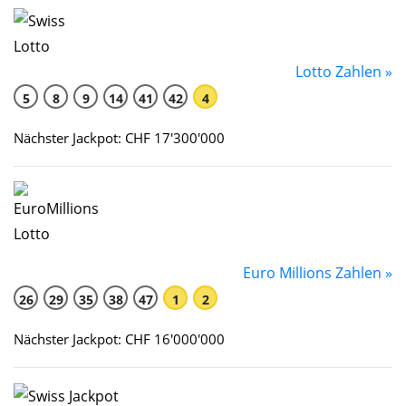
Lotto Zahlen »
5
8
9
14
41
42
4
Nächster Jackpot: CHF 17'300'000
Euro Millions Zahlen »
26
29
35
38
47
1
2
Nächster Jackpot: CHF 16'000'000