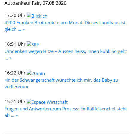
Autoankauf Fair, 07.08.2026
17:20 Uhr
4200 Franken Bruttomiete pro Monat: Dieses Landhaus ist
gleich ... »
16:51 Uhr
Umdenken wegen Hitze – Aussen heiss, innen kühl: So geht
... »
16:22 Uhr
«In der Schwangerschaft wünschte ich mir, das Baby zu
verlieren» »
15:21 Uhr
Fragen und Antworten zum Prozess: Ex-Raiffeisenchef steht
ab ... »