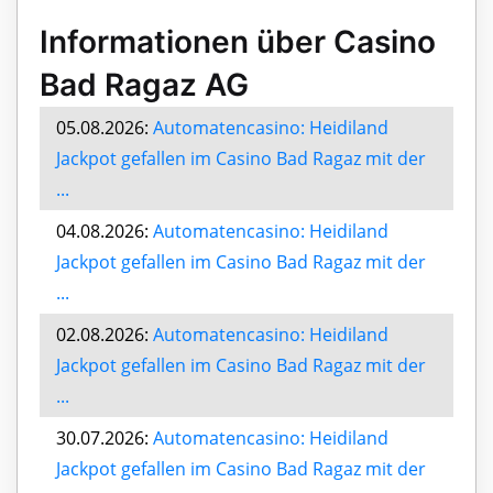
Informationen über Casino
Bad Ragaz AG
05.08.2026:
Automatencasino: Heidiland
Jackpot gefallen im Casino Bad Ragaz mit der
...
04.08.2026:
Automatencasino: Heidiland
Jackpot gefallen im Casino Bad Ragaz mit der
...
02.08.2026:
Automatencasino: Heidiland
Jackpot gefallen im Casino Bad Ragaz mit der
...
30.07.2026:
Automatencasino: Heidiland
Jackpot gefallen im Casino Bad Ragaz mit der