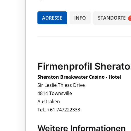
ADRESSE
INFO
STANDORTE
Firmenprofil Sherato
Sheraton Breakwater Casino - Hotel
Sir Leslie Thiess Drive
4814 Townsville
Australien
Tel.: +61 747222333
Weitere Informationen