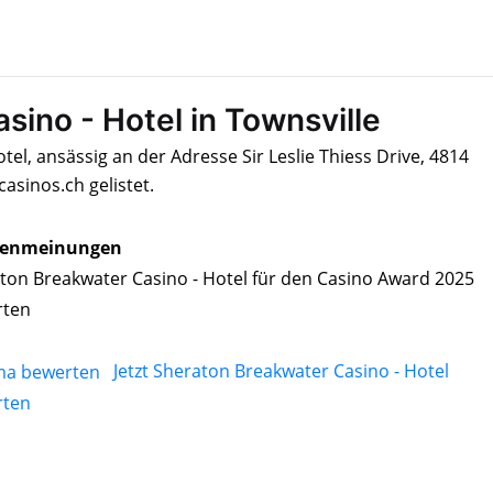
ino - Hotel in Townsville
el, ansässig an der Adresse Sir Leslie Thiess Drive, 4814
asinos.ch gelistet.
enmeinungen
ton Breakwater Casino - Hotel für den Casino Award 2025
rten
Jetzt Sheraton Breakwater Casino - Hotel
rten