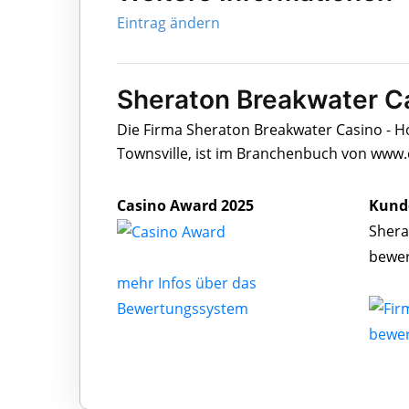
Eintrag ändern
Sheraton Breakwater Cas
Die Firma Sheraton Breakwater Casino - Hot
Townsville, ist im Branchenbuch von www.c
Casino Award 2025
Kund
Shera
bewe
mehr Infos über das
Bewertungssystem
bewe