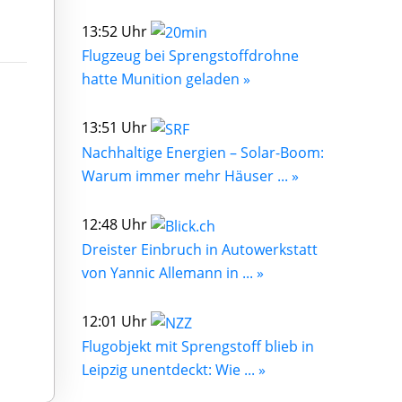
13:52 Uhr
Flugzeug bei Sprengstoffdrohne
hatte Munition geladen »
13:51 Uhr
Nachhaltige Energien – Solar-Boom:
Warum immer mehr Häuser ... »
12:48 Uhr
Dreister Einbruch in Autowerkstatt
von Yannic Allemann in ... »
12:01 Uhr
Flugobjekt mit Sprengstoff blieb in
Leipzig unentdeckt: Wie ... »