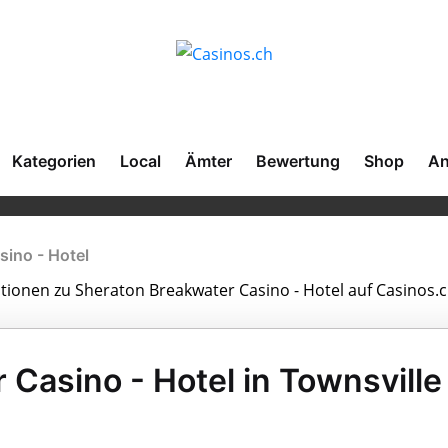
Kategorien
Local
Ämter
Bewertung
Shop
An
sino - Hotel
ationen zu Sheraton Breakwater Casino - Hotel auf Casinos.c
Casino - Hotel in Townsville