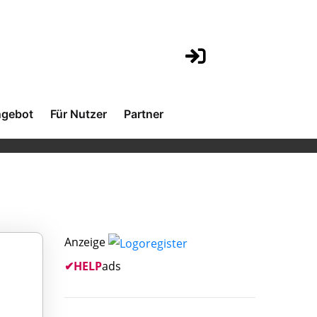
gebot
Für Nutzer
Partner
Anzeige
✔
HELP
ads