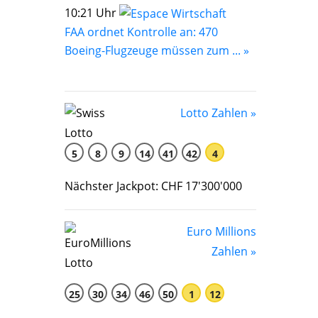
10:21 Uhr
FAA ordnet Kontrolle an: 470
Boeing-Flugzeuge müssen zum ... »
Lotto Zahlen »
5
8
9
14
41
42
4
Nächster Jackpot: CHF 17'300'000
Euro Millions
Zahlen »
25
30
34
46
50
1
12