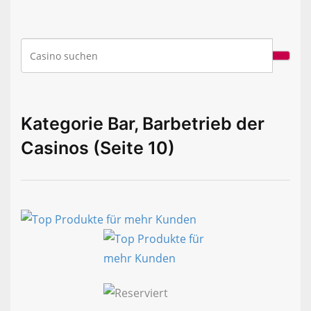
Kategorie Bar, Barbetrieb der
Casinos (Seite 10)