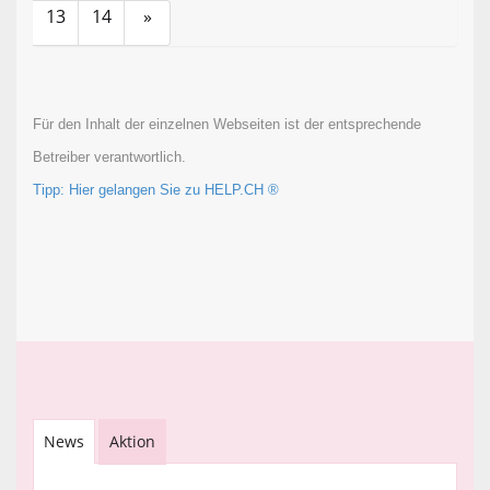
13
14
»
Für den Inhalt der einzelnen Webseiten ist der entsprechende
Betreiber verantwortlich.
Tipp: Hier gelangen Sie zu HELP.CH ®
News
Aktion