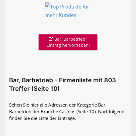
Bar, Barbetrieb?
Eintrag hervorheben!
Bar, Barbetrieb - Firmenliste mit 803
Treffer (Seite 10)
Sehen Sie hier alle Adressen der Kategorie Bar,
Barbetrieb der Branche Casinos
(Seite 10)
. Nachfolgend
finden Sie die Liste der Einträge.