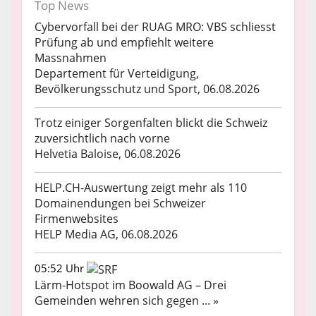
Top News
Cybervorfall bei der RUAG MRO: VBS schliesst
Prüfung ab und empfiehlt weitere
Massnahmen
Departement für Verteidigung,
Bevölkerungsschutz und Sport, 06.08.2026
Trotz einiger Sorgenfalten blickt die Schweiz
zuversichtlich nach vorne
Helvetia Baloise, 06.08.2026
HELP.CH-Auswertung zeigt mehr als 110
Domainendungen bei Schweizer
Firmenwebsites
HELP Media AG, 06.08.2026
05:52 Uhr
Lärm-Hotspot im Boowald AG – Drei
Gemeinden wehren sich gegen ... »