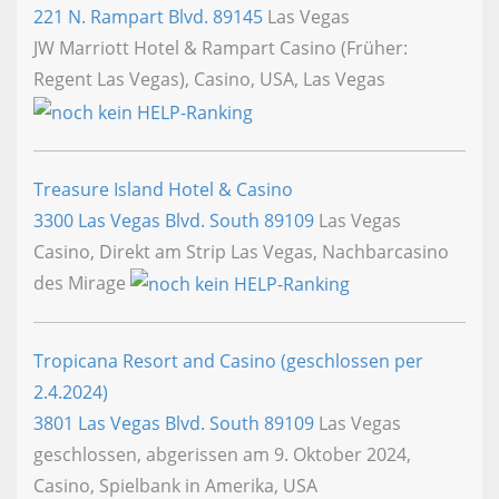
221 N. Rampart Blvd.
89145
Las Vegas
JW Marriott Hotel & Rampart Casino (Früher:
Regent Las Vegas), Casino, USA, Las Vegas
Treasure Island Hotel & Casino
3300 Las Vegas Blvd. South
89109
Las Vegas
Casino, Direkt am Strip Las Vegas, Nachbarcasino
des Mirage
Tropicana Resort and Casino (geschlossen per
2.4.2024)
3801 Las Vegas Blvd. South
89109
Las Vegas
geschlossen, abgerissen am 9. Oktober 2024,
Casino, Spielbank in Amerika, USA