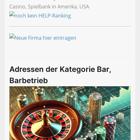
Casino, Spielbank in Amerika, USA
Adressen der Kategorie Bar,
Barbetrieb