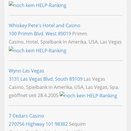
Whiskey Pete's Hotel and Casino
100 Primm Blvd. West
89019
Primm
Casino, Hotel, Spielbank in Amerika, USA, Las Vegas
Wynn Las Vegas
3131 Las Vegas Blvd. South
89109
Las Vegas
Casino, Spielbank in Amerika, USA, Las Vegas, Spa,
geöffnet seit 28.4.2005
7 Cedars Casino
270756 Highway 101
98382
Sequim