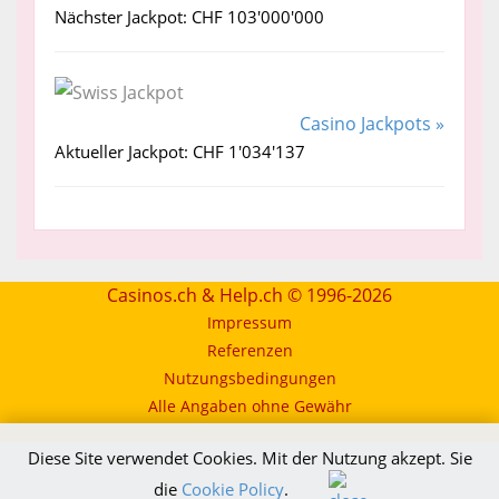
Nächster Jackpot: CHF 103'000'000
Casino Jackpots »
Aktueller Jackpot: CHF 1'034'137
Casinos.ch & Help.ch © 1996-2026
Impressum
Referenzen
Nutzungsbedingungen
Alle Angaben ohne Gewähr
Diese Site verwendet Cookies. Mit der Nutzung akzept. Sie
die
Cookie Policy
.