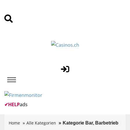
✔
HELP
ads
Home
Alle Kategorien
Kategorie Bar, Barbetrieb