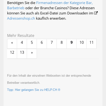
Benötigen Sie die
Firmenadressen der Kategorie Bar,
Barbetrieb
oder der Branche Casinos? Diese Adressen
können Sie auch als Excel-Datei zum Downloaden im
Adressenshop.ch
käuflich erwerben.
Mehr Resultate
«
4
5
6
7
8
9
10
11
12
13
»
Für den Inhalt der einzelnen Webseiten ist der entsprechende
Betreiber verantwortlich.
Tipp: Hier gelangen Sie zu HELP.CH ®