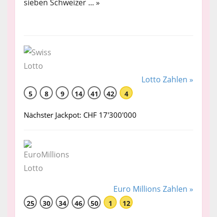
sieben Schweizer ... »
Lotto Zahlen »
5
8
9
14
41
42
4
Nächster Jackpot: CHF 17'300'000
Euro Millions Zahlen »
25
30
34
46
50
1
12