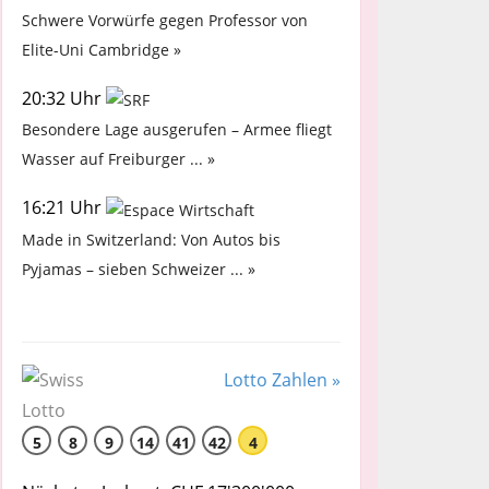
Schwere Vorwürfe gegen Professor von
Elite-Uni Cambridge »
20:32 Uhr
Besondere Lage ausgerufen – Armee fliegt
Wasser auf Freiburger ... »
16:21 Uhr
Made in Switzerland: Von Autos bis
Pyjamas – sieben Schweizer ... »
Lotto Zahlen »
5
8
9
14
41
42
4