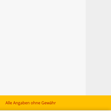
Alle Angaben ohne Gewähr