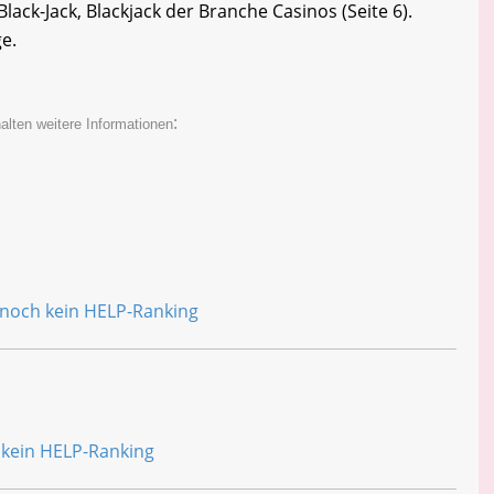
Black-Jack, Blackjack der Branche Casinos
(Seite 6)
.
ge.
:
alten weitere Informationen