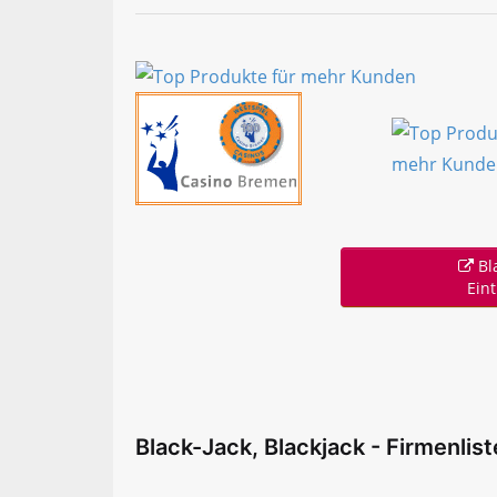
Bla
Ein
Black-Jack, Blackjack - Firmenlist