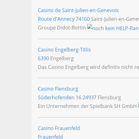
Casino de Saint-Julien-en-Genevois
Route d'Annecy
74160
Saint-Julien-en-Gene
Groupe Didot-Bottin
Casino Engelberg-Titlis
6390
Engelberg
Das Casino Engelberg wird definitiv nicht re
Casino Flensburg
Süderhofenden 16
24937
Flensburg
Ein Unternehmen der Spielbank SH GmbH
Casino Frauenfeld
Frauenfeld