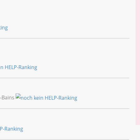
-Bains