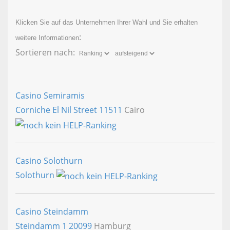
Klicken Sie auf das Unternehmen Ihrer Wahl und Sie erhalten
:
weitere Informationen
Sortieren nach:
Casino Semiramis
Corniche El Nil Street
11511
Cairo
Casino Solothurn
Solothurn
Casino Steindamm
Steindamm 1
20099
Hamburg