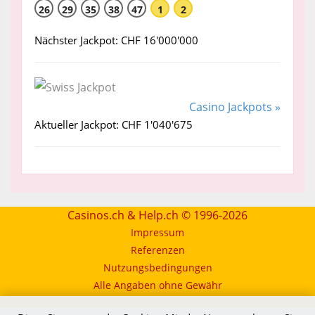
26
29
35
38
47
1
2
Nächster Jackpot: CHF 16'000'000
Casino Jackpots »
Aktueller Jackpot: CHF 1'040'675
Casinos.ch & Help.ch © 1996-2026
Impressum
Referenzen
Nutzungsbedingungen
Alle Angaben ohne Gewähr