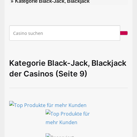
Kategorie Black-Jack, Blackjack
Kategorie Black-Jack, Blackjack
der Casinos (Seite 9)