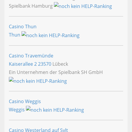
Spielbank Hamburg
Casino Thun
Thun
Casino Travemünde
Kaiserallee 2
23570
Lübeck
Ein Unternehmen der Spielbank SH GmbH
Casino Weggis
Weggis
Casino Westerland auf Sylt