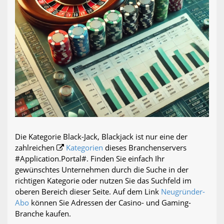
Die Kategorie Black-Jack, Blackjack ist nur eine der
zahlreichen
Kategorien
dieses Branchenservers
#Application.Portal#. Finden Sie einfach Ihr
gewünschtes Unternehmen durch die Suche in der
richtigen Kategorie oder nutzen Sie das Suchfeld im
oberen Bereich dieser Seite. Auf dem Link
Neugründer-
Abo
können Sie Adressen der Casino- und Gaming-
Branche kaufen.