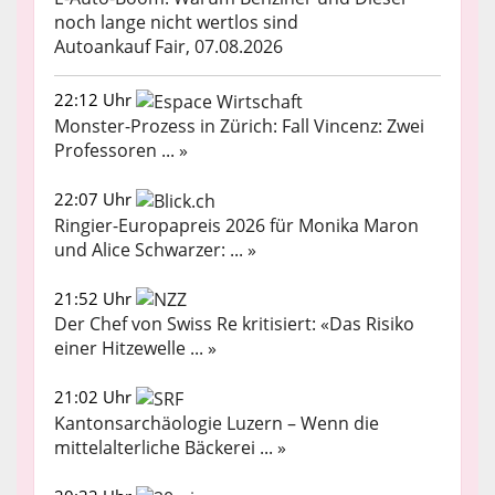
noch lange nicht wertlos sind
Autoankauf Fair, 07.08.2026
22:12 Uhr
Monster-Prozess in Zürich: Fall Vincenz: Zwei
Professoren ... »
22:07 Uhr
Ringier-Europapreis 2026 für Monika Maron
und Alice Schwarzer: ... »
21:52 Uhr
Der Chef von Swiss Re kritisiert: «Das Risiko
einer Hitzewelle ... »
21:02 Uhr
Kantonsarchäologie Luzern – Wenn die
mittelalterliche Bäckerei ... »