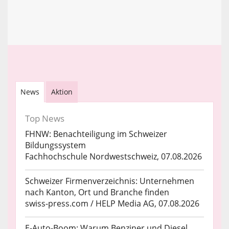
News
Aktion
Top News
FHNW: Benachteiligung im Schweizer
Bildungssystem
Fachhochschule Nordwestschweiz, 07.08.2026
Schweizer Firmenverzeichnis: Unternehmen
nach Kanton, Ort und Branche finden
swiss-press.com / HELP Media AG, 07.08.2026
E-Auto-Boom: Warum Benziner und Diesel