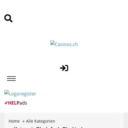
✔
HELP
ads
Home
Alle Kategorien