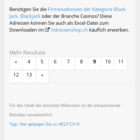
Benötigen Sie die
Firmenadressen der Kategorie Black-
Jack, Blackjack
oder der Branche Casinos? Diese
Adressen können Sie auch als Excel-Datei zum
Downloaden im
Adressenshop.ch
käuflich erwerben.
Mehr Resultate
«
4
5
6
7
8
9
10
11
12
13
»
Für den Inhalt der einzelnen Webseiten ist der entsprechende
Betreiber verantwortlich.
Tipp: Hier gelangen Sie zu HELP.CH ®